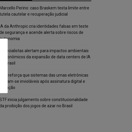
Marcello Perino: caso Braskem testa limite entre
tutela cautelar e recuperação judicial
IA da Anthropic cria identidades falsas em teste
de segurança e acende alerta sobre riscos de
autonomia
Especialistas alertam para impactos ambientais
e econômicos da expansão de data centers de IA
no Brasil
TSE reforça que sistemas das urnas eletrônicas
tornam-se invioláveis após assinatura digital e
lacração
STF inicia julgamento sobre constitucionalidade
da proibição dos jogos de azar no Brasil