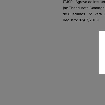
(TJSP; Agravo de Instru
(a): Theodureto Camargo;
de Guarulhos – 5ª. Vara 
Registro: 07/07/2016)