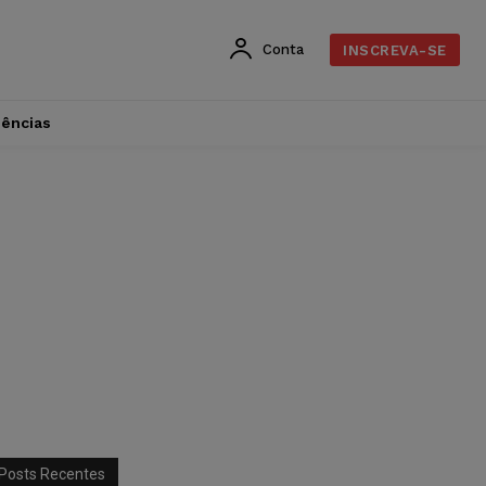
Conta
INSCREVA-SE
dências
Posts Recentes