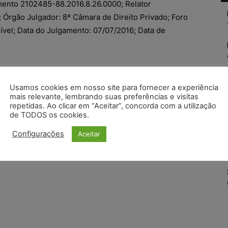
mento 2102485-88.2016.8.26.0000; Relator
 Órgão Julgador: 8ª Câmara de Direito Privado; Foro
Cível; Data do Julgamento: 07/07/2016; Data de
Usamos cookies em nosso site para fornecer a experiência
mais relevante, lembrando suas preferências e visitas
repetidas. Ao clicar em “Aceitar”, concorda com a utilização
de TODOS os cookies.
Configurações
Aceitar