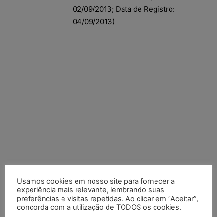
02/09/2013; Data de Registro:
04/09/2013)
Usamos cookies em nosso site para fornecer a
experiência mais relevante, lembrando suas
preferências e visitas repetidas. Ao clicar em “Aceitar”,
Posts Recentes
concorda com a utilização de TODOS os cookies.