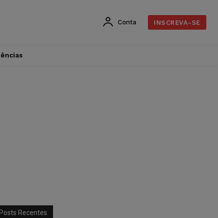
Conta
INSCREVA-SE
dências
Posts Recentes