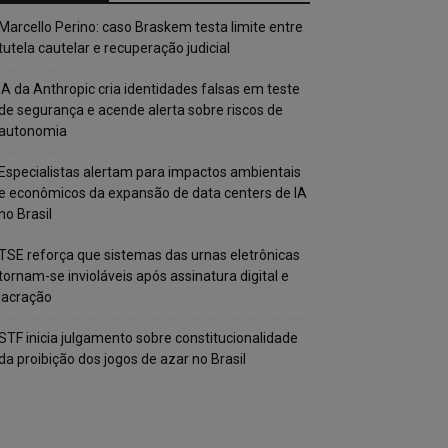
Marcello Perino: caso Braskem testa limite entre
tutela cautelar e recuperação judicial
IA da Anthropic cria identidades falsas em teste
de segurança e acende alerta sobre riscos de
autonomia
Especialistas alertam para impactos ambientais
e econômicos da expansão de data centers de IA
no Brasil
TSE reforça que sistemas das urnas eletrônicas
tornam-se invioláveis após assinatura digital e
lacração
STF inicia julgamento sobre constitucionalidade
da proibição dos jogos de azar no Brasil