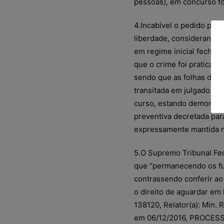
pessoas), em concurso fo
4.Incabível o pedido par
liberdade, considerando q
em regime inicial fechad
que o crime foi praticado
sendo que as folhas de 
transitada em julgado pe
curso, estando demonstr
preventiva decretada para
expressamente mantida n
5.O Supremo Tribunal Fed
que “permanecendo os fu
contrassendo conferir ao 
o direito de aguardar em
138120, Relator(a): Min
em 06/12/2016, PROCES