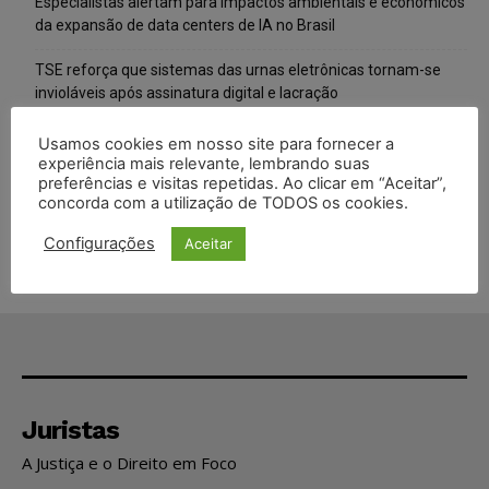
Especialistas alertam para impactos ambientais e econômicos
da expansão de data centers de IA no Brasil
TSE reforça que sistemas das urnas eletrônicas tornam-se
invioláveis após assinatura digital e lacração
STF inicia julgamento sobre constitucionalidade da proibição
Usamos cookies em nosso site para fornecer a
dos jogos de azar no Brasil
experiência mais relevante, lembrando suas
preferências e visitas repetidas. Ao clicar em “Aceitar”,
concorda com a utilização de TODOS os cookies.
Projeto proíbe venda de vapes para nascidos a partir de 2009
Configurações
Aceitar
Juristas
A Justiça e o Direito em Foco