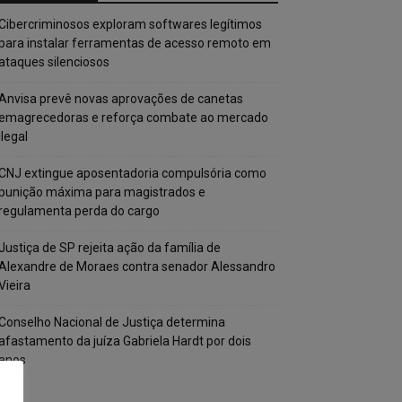
Cibercriminosos exploram softwares legítimos
para instalar ferramentas de acesso remoto em
ataques silenciosos
Anvisa prevê novas aprovações de canetas
emagrecedoras e reforça combate ao mercado
ilegal
CNJ extingue aposentadoria compulsória como
punição máxima para magistrados e
regulamenta perda do cargo
Justiça de SP rejeita ação da família de
Alexandre de Moraes contra senador Alessandro
Vieira
Conselho Nacional de Justiça determina
afastamento da juíza Gabriela Hardt por dois
anos