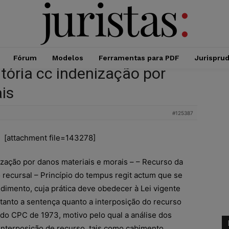
Fórum
Modelos
Ferramentas para PDF
Jurispru
ória cc indenização por
is
#125387
[attachment file=143278]
ização por danos materiais e morais – – Recurso da
recursal – Princípio do tempus regit actum que se
edimento, cuja prática deve obedecer à Lei vigente
 tanto a sentença quanto a interposição do recurso
do CPC de 1973, motivo pelo qual a análise dos
interposição de recurso, tais como cabimento,