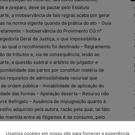
e e preparo, deve se pautar pelo Estatuto
rte, a inobservância de tais regras acaba por gerar
as na norma vigente quando da prática do ato – Guia
retamente – Inobservância do Provimento CG nº
gedoria Geral de Justiça, o que impossibilita a
o ao qual o recolhimento foi destinado – Regramento
ão de tributos e, via de consequência, lesão ao
rte, a questão subtrai o arbítrio do julgador e
sponibilidade das partes por constituir matéria de
os requisitos de admissibilidade recursal que
de ordem pública – Inviabilidade de aplicação do
lidade das formas – Apelação deserta – Recurso não
rré Refrigelo – Ausência de impugnação quanto à
relho adquirido pela autora, razão pela qual, tal fato
ão mantida entre as litigantes é de consumo, pelo
érsia à luz do Código de Defesa do Consumidor é
sponsabilidade da apelante, que integra a cadeia de
Usamos cookies em nosso site para fornecer a experiência