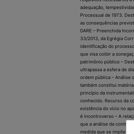
adequação, tempestividad
Processual de 1973. Desta
as consequências previst
DARE – Preenchida Incor
33/2013, da Egrégia Corre
identificação do process
que visa coibir a sonegaç
patrimônio público – Desta
ultrapassa a esfera de di
ordem pública – Análise d
também constitui matéria 
princípio da instrumenta
conhecido. Recurso da co
existência do vício no apa
é incontroverso – A relaç
que a análise da controv
medida que se impõe – Re