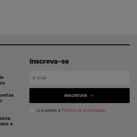
Inscreva-se
de
os
anetas
INSCREVER
o
Li e aceito a
Política de privacidade
.
sória
dos e