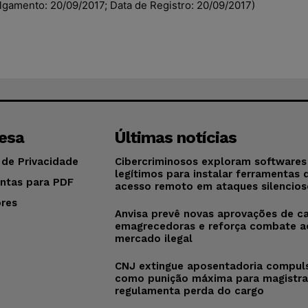
ulgamento: 20/09/2017; Data de Registro: 20/09/2017)
esa
Últimas notícias
 de Privacidade
Cibercriminosos exploram softwares
legítimos para instalar ferramentas 
ntas para PDF
acesso remoto em ataques silencios
res
Anvisa prevê novas aprovações de c
o
emagrecedoras e reforça combate a
mercado ilegal
CNJ extingue aposentadoria compul
como punição máxima para magistra
regulamenta perda do cargo