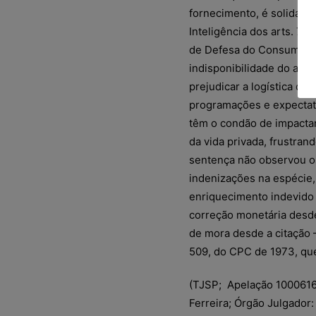
fornecimento, é solidári
Inteligência dos arts. 7º,
de Defesa do Consumidor 
indisponibilidade do apa
prejudicar a logística da
programações e expectati
têm o condão de impactar,
da vida privada, frustran
sentença não observou os 
indenizações na espécie,
enriquecimento indevido 
correção monetária desde
de mora desde a citação –
509, do CPC de 1973, que
(TJSP; Apelação 1000616-
Ferreira; Órgão Julgador: