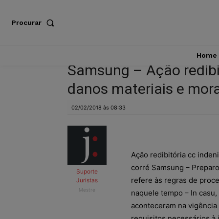
Procurar
Home
Samsung – Ação redibit
danos materiais e mora
02/02/2018 às 08:33
Ação redibitória cc inden
corré Samsung – Preparo 
Suporte
refere às regras de proc
Juristas
Mestre
naquele tempo – In casu,
aconteceram na vigência 
requisitos necessários à 