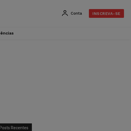
Conta
INSCREVA-SE
dências
Posts Recentes