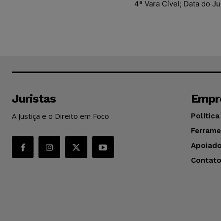
4ª Vara Cível; Data do J
Juristas
Empr
A Justiça e o Direito em Foco
Política
Ferrame
Apoiado
Contat