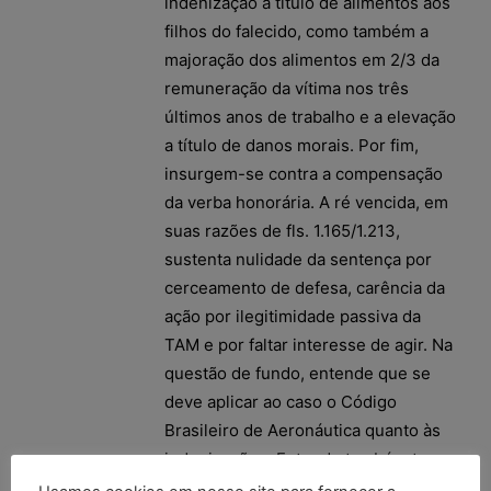
indenização a título de alimentos aos
filhos do falecido, como também a
majoração dos alimentos em 2/3 da
remuneração da vítima nos três
últimos anos de trabalho e a elevação
a título de danos morais. Por fim,
insurgem-se contra a compensação
da verba honorária. A ré vencida, em
suas razões de fls. 1.165/1.213,
sustenta nulidade da sentença por
cerceamento de defesa, carência da
ação por ilegitimidade passiva da
TAM e por faltar interesse de agir. Na
questão de fundo, entende que se
deve aplicar ao caso o Código
Brasileiro de Aeronáutica quanto às
indenizações. Entende também ter
ocorrido culpa exclusiva de terceiro.