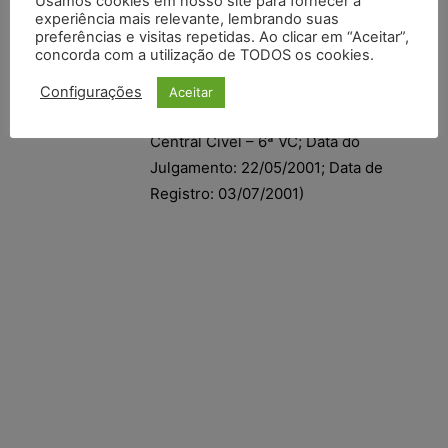
Usamos cookies em nosso site para fornecer a
experiência mais relevante, lembrando suas
preferências e visitas repetidas. Ao clicar em “Aceitar”,
(TJSP; Apelação Com Revisão
concorda com a utilização de TODOS os cookies.
9039347-87.2000.8.26.0000; Relator
(a): Vicente Miranda; Órgão Julgador:
Configurações
Aceitar
7ª Câmara (Extinto 1° TAC); Foro
Central Cível – 6ª VC; Data do
Julgamento: 22/05/2001; Data de
Registro: 03/07/2001)