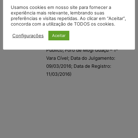
PROVIDOS.
Usamos cookies em nosso site para fornecer a
experiência mais relevante, lembrando suas
(TJSP; Apelação 4005166-
preferências e visitas repetidas. Ao clicar em “Aceitar”,
concorda com a utilização de TODOS os cookies.
72.2013.8.26.0362; Relator (a): Flora
Maria Nesi Tossi Silva; Órgão
Configurações
Aceitar
Julgador: 13ª Câmara de Direito
Público; Foro de Mogi Guaçu – 1ª
Vara Cível; Data do Julgamento:
09/03/2016; Data de Registro:
11/03/2016)