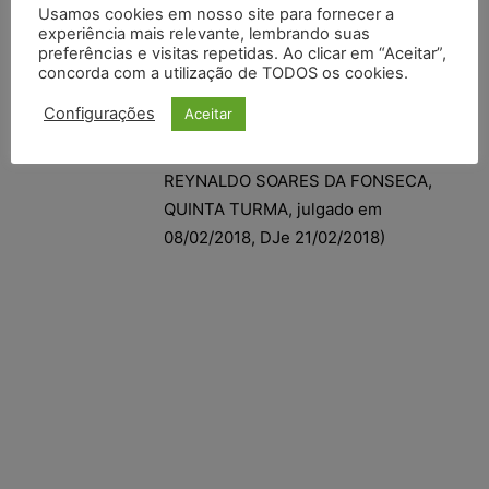
Usamos cookies em nosso site para fornecer a
magistrado singular, e sem prejuízo
experiência mais relevante, lembrando suas
de nova decretação da prisão em
preferências e visitas repetidas. Ao clicar em “Aceitar”,
concorda com a utilização de TODOS os cookies.
caso de reiteração no
descumprimento.
Configurações
Aceitar
(STJ – RHC 89.923/MS, Rel. Ministro
REYNALDO SOARES DA FONSECA,
QUINTA TURMA, julgado em
08/02/2018, DJe 21/02/2018)