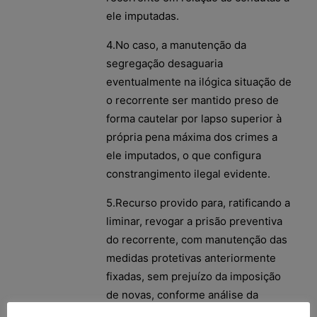
ele imputadas.
4.No caso, a manutenção da
segregação desaguaria
eventualmente na ilógica situação de
o recorrente ser mantido preso de
forma cautelar por lapso superior à
própria pena máxima dos crimes a
ele imputados, o que configura
constrangimento ilegal evidente.
5.Recurso provido para, ratificando a
liminar, revogar a prisão preventiva
do recorrente, com manutenção das
medidas protetivas anteriormente
fixadas, sem prejuízo da imposição
de novas, conforme análise da
conveniência a ser efetivada pelo