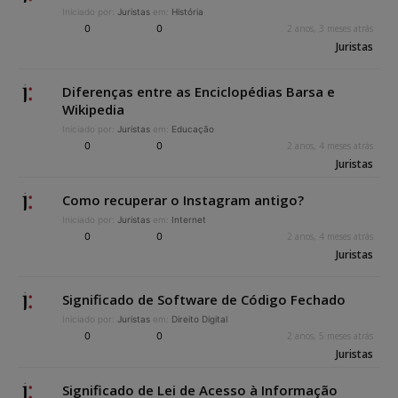
Iniciado por:
Juristas
em:
História
0
0
2 anos, 3 meses atrás
Juristas
Diferenças entre as Enciclopédias Barsa e
Wikipedia
Iniciado por:
Juristas
em:
Educação
0
0
2 anos, 4 meses atrás
Juristas
Como recuperar o Instagram antigo?
Iniciado por:
Juristas
em:
Internet
0
0
2 anos, 4 meses atrás
Juristas
Significado de Software de Código Fechado
Iniciado por:
Juristas
em:
Direito Digital
0
0
2 anos, 5 meses atrás
Juristas
Significado de Lei de Acesso à Informação