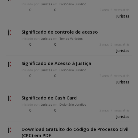
Iniciado por:
Juristas
em:
Dicionário Jurídico
0
0
2 anos, 5 meses atrás
Juristas
Significado de controle de acesso
Iniciado por:
Juristas
em:
Temas Variados
0
0
2 anos, 5 meses atrás
Juristas
Significado de Acesso à Justiça
Iniciado por:
Juristas
em:
Dicionário Jurídico
0
0
2 anos, 6 meses atrás
Juristas
Significado de Cash Card
Iniciado por:
Juristas
em:
Dicionário Jurídico
0
0
2 anos, 7 meses atrás
Juristas
Download Gratuito do Código de Processo Civil
(CPC) em PDF