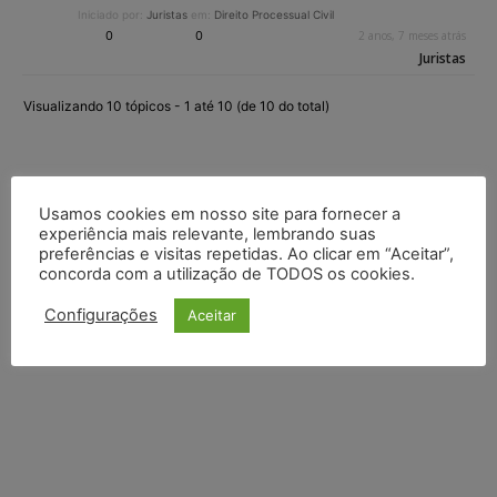
Iniciado por:
Juristas
em:
Direito Processual Civil
0
0
2 anos, 7 meses atrás
Juristas
Visualizando 10 tópicos - 1 até 10 (de 10 do total)
Usamos cookies em nosso site para fornecer a
experiência mais relevante, lembrando suas
preferências e visitas repetidas. Ao clicar em “Aceitar”,
concorda com a utilização de TODOS os cookies.
Configurações
Aceitar