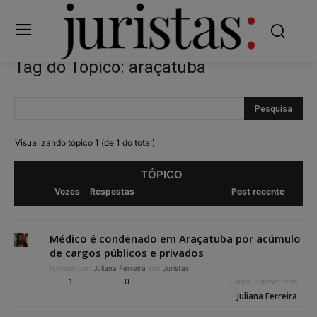
Tag do Tópico: araçatuba
Visualizando tópico 1 (de 1 do total)
TÓPICO
Vozes
Respostas
Post recente
Médico é condenado em Araçatuba por acúmulo
de cargos públicos e privados
Iniciado por:
Juliana Ferreira
em:
Juristas
1
0
7 anos, 2 meses atrás
Juliana Ferreira