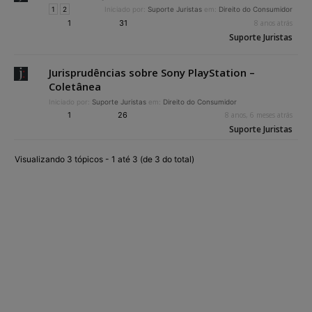
1
2
Iniciado por:
Suporte Juristas
em:
Direito do Consumidor
1
31
8 anos atrás
Suporte Juristas
Jurisprudências sobre Sony PlayStation –
Coletânea
Iniciado por:
Suporte Juristas
em:
Direito do Consumidor
1
26
8 anos, 6 meses atrás
Suporte Juristas
Visualizando 3 tópicos - 1 até 3 (de 3 do total)