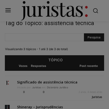
Tag do Tópico: assistência técnica
Visualizando 3 tópicos - 1 até 3 (de 3 do total)
TÓPICO
Vozes
Respostas
Post recente
Significado de assistência técnica
Iniciado por:
Juristas
em:
Dicionário Jurídico
0
0
2 anos, 4 meses atrás
Juristas
Shineray – Jurisprudências