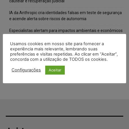
cautelar e recuperação judicial
IA da Anthropic cria identidades falsas em teste de segurança
e acende alerta sobre riscos de autonomia
Especialistas alertam para impactos ambientais e econômicos
da expansão de data centers de IA no Brasil
Usamos cookies em nosso site para fornecer a
TSE reforça que sistemas das urnas eletrônicas tornam-se
experiência mais relevante, lembrando suas
preferências e visitas repetidas. Ao clicar em “Aceitar”,
invioláveis após assinatura digital e lacração
concorda com a utilização de TODOS os cookies.
STF inicia julgamento sobre constitucionalidade da proibição
Configurações
Aceitar
dos jogos de azar no Brasil