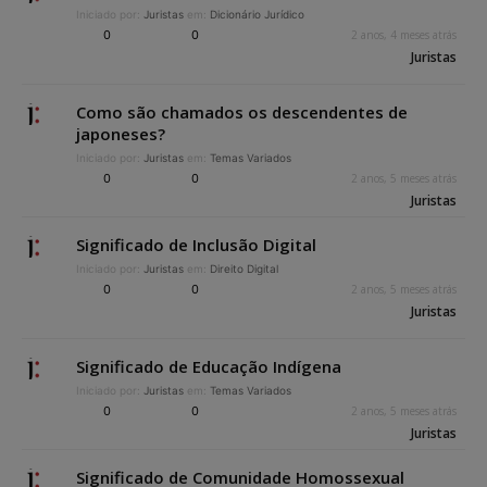
Iniciado por:
Juristas
em:
Dicionário Jurídico
0
0
2 anos, 4 meses atrás
Juristas
Como são chamados os descendentes de
japoneses?
Iniciado por:
Juristas
em:
Temas Variados
0
0
2 anos, 5 meses atrás
Juristas
Significado de Inclusão Digital
Iniciado por:
Juristas
em:
Direito Digital
0
0
2 anos, 5 meses atrás
Juristas
Significado de Educação Indígena
Iniciado por:
Juristas
em:
Temas Variados
0
0
2 anos, 5 meses atrás
Juristas
Significado de Comunidade Homossexual