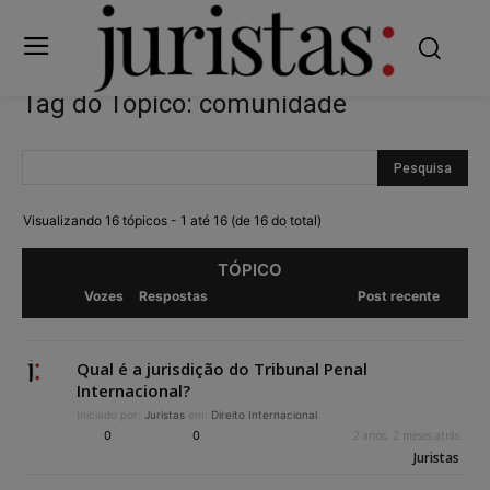
Tag do Tópico: comunidade
Visualizando 16 tópicos - 1 até 16 (de 16 do total)
TÓPICO
Vozes
Respostas
Post recente
Qual é a jurisdição do Tribunal Penal
Internacional?
Iniciado por:
Juristas
em:
Direito Internacional
0
0
2 anos, 2 meses atrás
Juristas