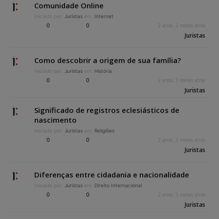
Comunidade Online
Iniciado por:
Juristas
em:
Internet
0
0
2 anos, 2 meses atrás
Juristas
Como descobrir a origem de sua família?
Iniciado por:
Juristas
em:
História
0
0
2 anos, 3 meses atrás
Juristas
Significado de registros eclesiásticos de
nascimento
Iniciado por:
Juristas
em:
Religiões
0
0
2 anos, 3 meses atrás
Juristas
Diferenças entre cidadania e nacionalidade
Iniciado por:
Juristas
em:
Direito Internacional
0
0
2 anos, 3 meses atrás
Juristas