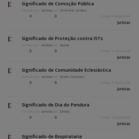
Significado de Comoção Pública
Iniciado por:
Juristas
em:
Dicionário Jurídico
0
0
2 anos, 4 meses atrás
Juristas
Significado de Proteção contra ISTs
Iniciado por:
Juristas
em:
Saúde
0
0
2 anos, 4 meses atrás
Juristas
Significado de Comunidade Eclesiástica
Iniciado por:
Juristas
em:
Direito Canônico
0
0
2 anos, 4 meses atrás
Juristas
Significado de Dia do Pendura
Iniciado por:
Juristas
em:
Direito
0
0
2 anos, 4 meses atrás
Juristas
Significado de Biopirataria