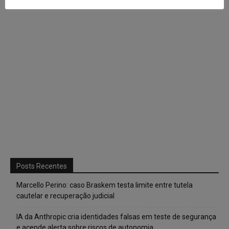
Posts Recentes
Marcello Perino: caso Braskem testa limite entre tutela
cautelar e recuperação judicial
IA da Anthropic cria identidades falsas em teste de segurança
e acende alerta sobre riscos de autonomia