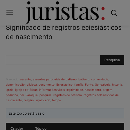
Significado de registros eclesiásticos
de nascimento
Marcado:
assento
,
assentos paroquiais de batismo
,
batismo
,
comunidade
,
denominação religiosa
,
documento
,
Eclesiástico
,
família
,
Fonte
,
Genealogia
,
história
,
igreja
,
igrejas católicas
,
informações vitais
,
legitimidade
,
nascimento
,
origem
,
padrinho
,
pai
,
Paróquia
,
pesquisa
,
registros de batismo
,
registros eclesiásticos de
nascimento
,
religião
,
significado
,
tempo
Este tópico está vazio.
Criador
Tópico