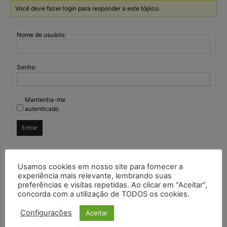
Você deve fazer login para responder a este tópico.
Nome de usuário:
Senha:
Mantenha-me
autenticado
Entrar
Usamos cookies em nosso site para fornecer a
Continuar com
Google
experiência mais relevante, lembrando suas
preferências e visitas repetidas. Ao clicar em “Aceitar”,
concorda com a utilização de TODOS os cookies.
Continuar com
X
Configurações
Aceitar