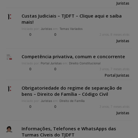
Juristas
Custas Judiciais – TJDFT – Clique aqui e saiba
mais!
Iniciado por:
Juristas
em:
Temas Variados
0
0
2 anos, 8 meses atrás
Juristas
Competência privativa, comum e concorrente
Iniciado por:
Portal Juristas
em:
Direito Constitucional
0
0
3 anos, 7 meses atrás
Portal Juristas
Obrigatoriedade do regime de separação de
bens – Direito de Família – Código Civil
Iniciado por:
Juristas
em:
Direito de Família
0
0
3 anos, 7 meses atrás
Juristas
Informações, Telefones e WhatsApps das
Turmas Cíveis do TJDFT