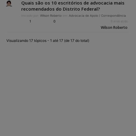
Quais são os 10 escritórios de advocacia mais
recomendados do Distrito Federal?
Iniciado por:
Wilson Roberto
em:
Advocacia de Apoio / Correspondência
1
0
9 anos atrás
Wilson Roberto
Visualizando 17 tópicos - 1 até 17 (de 17 do total)