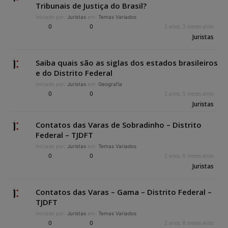
Tribunais de Justiça do Brasil?
Iniciado por:
Juristas
em:
Temas Variados
0
0
2 anos, 3 meses atrás
Juristas
Saiba quais são as siglas dos estados brasileiros
e do Distrito Federal
Iniciado por:
Juristas
em:
Geografia
0
0
2 anos, 5 meses atrás
Juristas
Contatos das Varas de Sobradinho – Distrito
Federal – TJDFT
Iniciado por:
Juristas
em:
Temas Variados
0
0
2 anos, 8 meses atrás
Juristas
Contatos das Varas – Gama – Distrito Federal –
TJDFT
Iniciado por:
Juristas
em:
Temas Variados
0
0
2 anos, 8 meses atrás