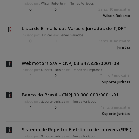
Iniciado por:
Wilson Roberto
em:
Temas Variados
0
0
3 anos, 10 meses atrás
Wilson Roberto
Lista de E-mails das Varas e Juizados do TJDFT
Iniciado por:
Juristas
em:
Temas Variados
0
0
3 anos, 10 meses atrás
Juristas
Webmotors S/A – CNPJ 03.347.828/0001-09
Iniciado por:
Suporte Juristas
em:
Dados de Empresas
1
0
7 anos, 2 meses atrás
Suporte Juristas
Banco do Brasil – CNPJ 00.000.000/0001-91
Iniciado por:
Suporte Juristas
em:
Temas Variados
1
0
7 anos, 2 meses atrás
Suporte Juristas
Sistema de Registro Eletrônico de Imóveis (SREI)
Iniciado por:
Suporte Juristas
em:
Temas Variados