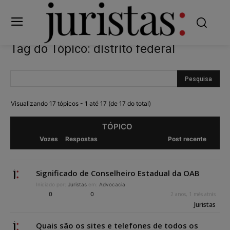
Tag do Tópico: distrito federal
Visualizando 17 tópicos - 1 até 17 (de 17 do total)
TÓPICO
Vozes
Respostas
Post recente
Significado de Conselheiro Estadual da OAB
Iniciado por:
Juristas
em:
Advocacia
0
0
2 anos, 1 mês atrás
Juristas
Quais são os sites e telefones de todos os