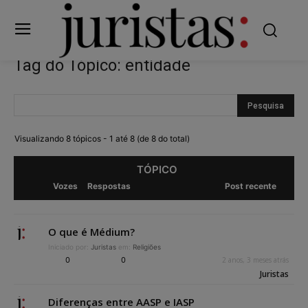
Tag do Tópico: entidade
Visualizando 8 tópicos - 1 até 8 (de 8 do total)
TÓPICO
Vozes
Respostas
Post recente
O que é Médium?
Iniciado por:
Juristas
em:
Religiões
0
0
2 anos, 3 meses atrás
Juristas
Diferenças entre AASP e IASP