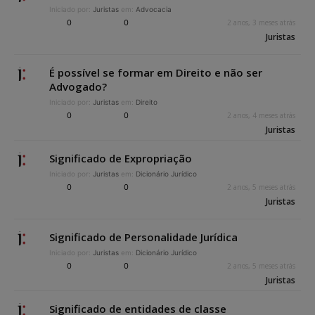
Iniciado por:
Juristas
em:
Advocacia
0
0
2 anos, 3 meses atrás
Juristas
É possível se formar em Direito e não ser
Advogado?
Iniciado por:
Juristas
em:
Direito
0
0
2 anos, 4 meses atrás
Juristas
Significado de Expropriação
Iniciado por:
Juristas
em:
Dicionário Jurídico
0
0
2 anos, 5 meses atrás
Juristas
Significado de Personalidade Jurídica
Iniciado por:
Juristas
em:
Dicionário Jurídico
0
0
2 anos, 5 meses atrás
Juristas
Significado de entidades de classe