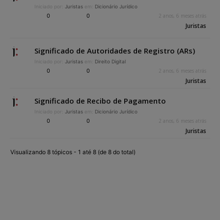
Iniciado por:
Juristas
em:
Dicionário Jurídico
0
0
2 anos, 6 meses atrás
Juristas
Significado de Autoridades de Registro (ARs)
Iniciado por:
Juristas
em:
Direito Digital
0
0
2 anos, 6 meses atrás
Juristas
Significado de Recibo de Pagamento
Iniciado por:
Juristas
em:
Dicionário Jurídico
0
0
2 anos, 6 meses atrás
Juristas
Visualizando 8 tópicos - 1 até 8 (de 8 do total)