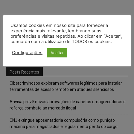
Usamos cookies em nosso site para fornecer a
experiência mais relevante, lembrando suas
preferências e visitas repetidas. Ao clicar em “Aceitar”,
concorda com a utilização de TODOS os cookies.
Configurações
Aceitar
Posts Recentes
Cibercriminosos exploram softwares legítimos para instalar
ferramentas de acesso remoto em ataques silenciosos
Anvisa prevê novas aprovações de canetas emagrecedoras e
reforça combate ao mercado ilegal
CNJ extingue aposentadoria compulsória como punição
máxima para magistrados e regulamenta perda do cargo