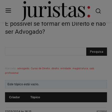
É possível se formar em Direito e não
ser Advogado?
Marcado:
advogado
,
Curso de Direito
,
direito
,
entidade
,
magistratura
,
oab
,
profissional
Este tópico está vazio.
Criador
Tópico
17/03/2024 às 16:15
#339886