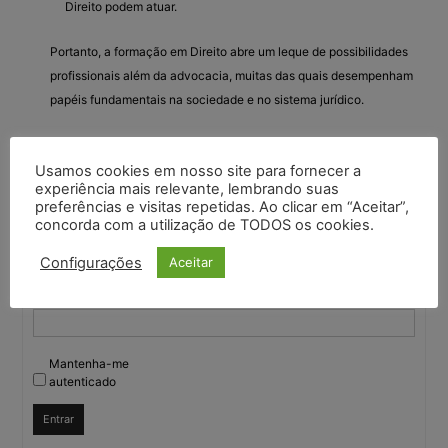
Direito podem atuar.
Portanto, a formação em Direito abre um leque de possibilidades
profissionais além da advocacia, muitas das quais desempenham
papéis fundamentais na sociedade e no sistema jurídico.
Usamos cookies em nosso site para fornecer a
Você deve fazer login para responder a este tópico.
experiência mais relevante, lembrando suas
preferências e visitas repetidas. Ao clicar em “Aceitar”,
concorda com a utilização de TODOS os cookies.
Nome de usuário:
Configurações
Aceitar
Senha:
Mantenha-me
autenticado
Entrar