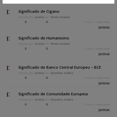
Significado de Cigano
Iniciado por:
Juristas
em:
Temas Variados
0
0
2 anos, 5 meses atrás
Juristas
Significado de Humanismo
Iniciado por:
Juristas
em:
Temas Variados
0
0
2 anos, 5 meses atrás
Juristas
Significado de Banco Central Europeu – BCE
Iniciado por:
Juristas
em:
Dicionário Jurídico
0
0
2 anos, 6 meses atrás
Juristas
Significado de Comunidade Europeia
Iniciado por:
Juristas
em:
Dicionário Jurídico
0
0
2 anos, 6 meses atrás
Juristas