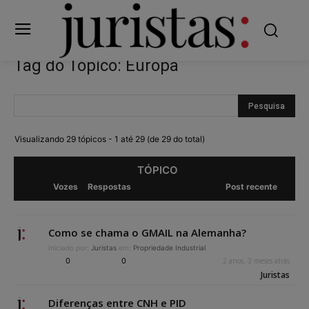
Tag do Tópico: Europa
Visualizando 29 tópicos - 1 até 29 (de 29 do total)
TÓPICO
Vozes
Respostas
Post recente
Como se chama o GMAIL na Alemanha?
Iniciado por:
Juristas
em:
Propriedade Industrial
0
0
2 anos, 3 meses atrás
Juristas
Diferenças entre CNH e PID