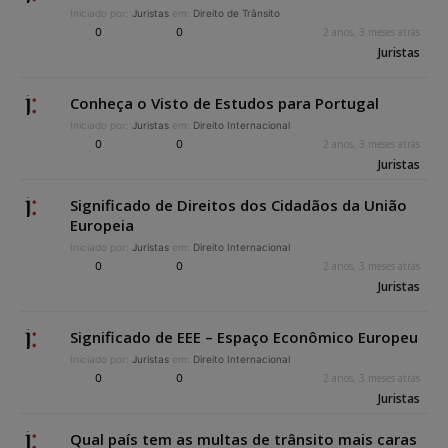
Iniciado por:
Juristas
em:
Direito de Trânsito
0
0
2 anos, 3 meses atrás
Juristas
Conheça o Visto de Estudos para Portugal
Iniciado por:
Juristas
em:
Direito Internacional
0
0
2 anos, 3 meses atrás
Juristas
Significado de Direitos dos Cidadãos da União
Europeia
Iniciado por:
Juristas
em:
Direito Internacional
0
0
2 anos, 3 meses atrás
Juristas
Significado de EEE – Espaço Econômico Europeu
Iniciado por:
Juristas
em:
Direito Internacional
0
0
2 anos, 3 meses atrás
Juristas
Qual país tem as multas de trânsito mais caras