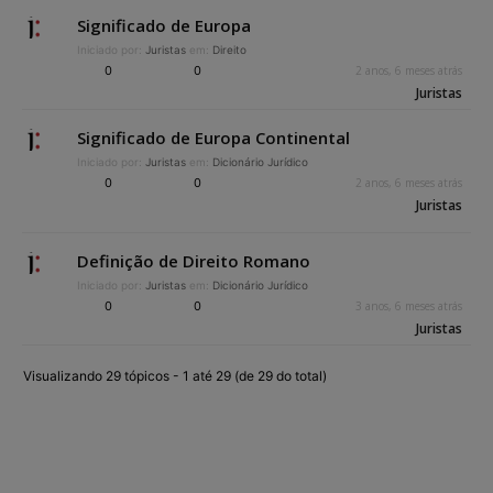
Significado de Europa
Iniciado por:
Juristas
em:
Direito
0
0
2 anos, 6 meses atrás
Juristas
Significado de Europa Continental
Iniciado por:
Juristas
em:
Dicionário Jurídico
0
0
2 anos, 6 meses atrás
Juristas
Definição de Direito Romano
Iniciado por:
Juristas
em:
Dicionário Jurídico
0
0
3 anos, 6 meses atrás
Juristas
Visualizando 29 tópicos - 1 até 29 (de 29 do total)