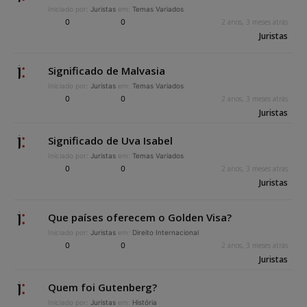
Iniciado por:
Juristas
em:
Temas Variados
0
0
2 anos, 3 meses atrás
Juristas
Significado de Malvasia
Iniciado por:
Juristas
em:
Temas Variados
0
0
2 anos, 3 meses atrás
Juristas
Significado de Uva Isabel
Iniciado por:
Juristas
em:
Temas Variados
0
0
2 anos, 3 meses atrás
Juristas
Que países oferecem o Golden Visa?
Iniciado por:
Juristas
em:
Direito Internacional
0
0
2 anos, 3 meses atrás
Juristas
Quem foi Gutenberg?
Iniciado por:
Juristas
em:
História