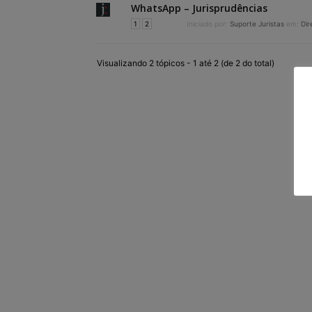
WhatsApp – Jurisprudências
1
2
Iniciado por:
Suporte Juristas
em:
Dir
Visualizando 2 tópicos - 1 até 2 (de 2 do total)