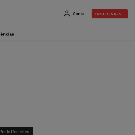
Conta
INSCREVA-SE
dências
Posts Recentes