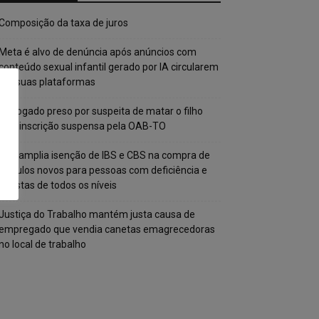
Composição da taxa de juros
Meta é alvo de denúncia após anúncios com
conteúdo sexual infantil gerado por IA circularem
em suas plataformas
Advogado preso por suspeita de matar o filho
tem inscrição suspensa pela OAB-TO
STF amplia isenção de IBS e CBS na compra de
veículos novos para pessoas com deficiência e
autistas de todos os níveis
Justiça do Trabalho mantém justa causa de
empregado que vendia canetas emagrecedoras
no local de trabalho