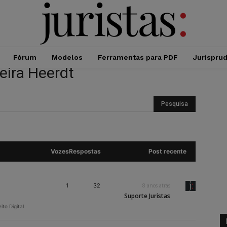
Fórum
Modelos
Ferramentas para PDF
Jurispru
eira Heerdt
Vozes
Respostas
Post recente
1
32
8 anos atrás
Suporte Juristas
eito Digital