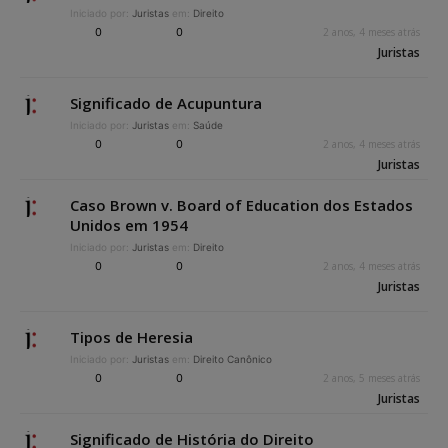
Iniciado por:
Juristas
em:
Direito
0
0
2 anos, 4 meses atrás
Juristas
Significado de Acupuntura
Iniciado por:
Juristas
em:
Saúde
0
0
2 anos, 4 meses atrás
Juristas
Caso Brown v. Board of Education dos Estados
Unidos em 1954
Iniciado por:
Juristas
em:
Direito
0
0
2 anos, 4 meses atrás
Juristas
Tipos de Heresia
Iniciado por:
Juristas
em:
Direito Canônico
0
0
2 anos, 5 meses atrás
Juristas
Significado de História do Direito