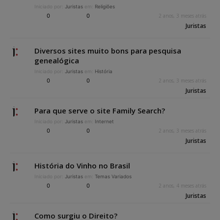
Iniciado por:
Juristas
em:
Religiões
0
0
2 anos, 3 meses atrás
Juristas
Diversos sites muito bons para pesquisa
genealógica
Iniciado por:
Juristas
em:
História
0
0
2 anos, 3 meses atrás
Juristas
Para que serve o site Family Search?
Iniciado por:
Juristas
em:
Internet
0
0
2 anos, 3 meses atrás
Juristas
História do Vinho no Brasil
Iniciado por:
Juristas
em:
Temas Variados
0
0
2 anos, 4 meses atrás
Juristas
Como surgiu o Direito?