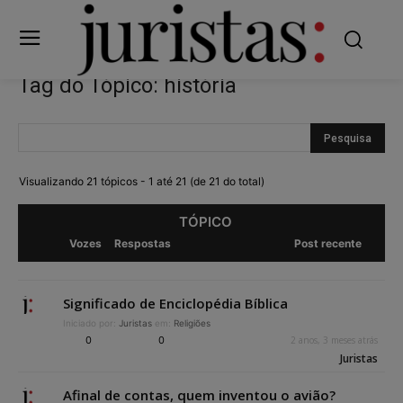
Tag do Tópico: história
Visualizando 21 tópicos - 1 até 21 (de 21 do total)
TÓPICO
Vozes
Respostas
Post recente
Significado de Enciclopédia Bíblica
Iniciado por:
Juristas
em:
Religiões
0
0
2 anos, 3 meses atrás
Juristas
Afinal de contas, quem inventou o avião?