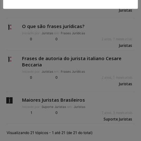
0
0
2 anos, 7 meses atrás
Juristas
O que são frases jurídicas?
Iniciado por:
Juristas
em:
Frases Jurídicas
0
0
2 anos, 7 meses atrás
Juristas
Frases de autoria do jurista italiano Cesare
Beccaria
Iniciado por:
Juristas
em:
Frases Jurídicas
0
0
2 anos, 7 meses atrás
Juristas
Maiores Juristas Brasileiros
Iniciado por:
Suporte Juristas
em:
Juristas
1
0
7 anos, 3 meses atrás
Suporte Juristas
Visualizando 21 tópicos - 1 até 21 (de 21 do total)