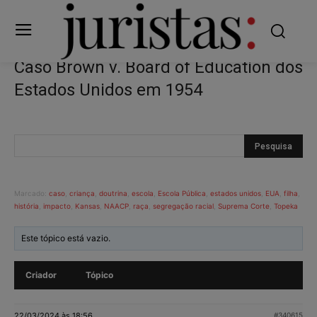
Caso Brown v. Board of Education dos
Estados Unidos em 1954
Marcado:
caso
,
criança
,
doutrina
,
escola
,
Escola Pública
,
estados unidos
,
EUA
,
filha
,
história
,
impacto
,
Kansas
,
NAACP
,
raça
,
segregação racial
,
Suprema Corte
,
Topeka
Este tópico está vazio.
Criador
Tópico
22/03/2024 às 18:56
#340615