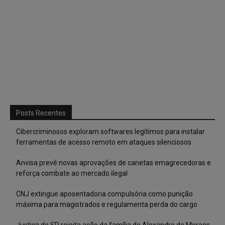
Posts Recentes
Cibercriminosos exploram softwares legítimos para instalar
ferramentas de acesso remoto em ataques silenciosos
Anvisa prevê novas aprovações de canetas emagrecedoras e
reforça combate ao mercado ilegal
CNJ extingue aposentadoria compulsória como punição
máxima para magistrados e regulamenta perda do cargo
Justiça de SP rejeita ação da família de Alexandre de Moraes