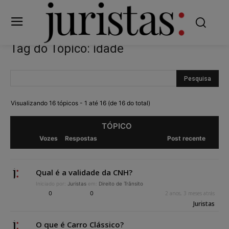
Tag do Tópico: idade
Visualizando 16 tópicos - 1 até 16 (de 16 do total)
TÓPICO
Vozes
Respostas
Post recente
Qual é a validade da CNH?
Iniciado por:
Juristas
em:
Direito de Trânsito
0
0
2 anos, 3 meses atrás
Juristas
O que é Carro Clássico?