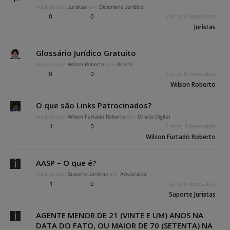
Iniciado por:
Juristas
em:
Dicionário Jurídico
0
0
2 anos, 6 meses atrás
Juristas
Glossário Jurídico Gratuito
Iniciado por:
Wilson Roberto
em:
Direito
0
0
2 anos, 8 meses atrás
Wilson Roberto
O que são Links Patrocinados?
Iniciado por:
Wilson Furtado Roberto
em:
Direito Digital
1
0
7 anos, 3 meses atrás
Wilson Furtado Roberto
AASP – O que é?
Iniciado por:
Suporte Juristas
em:
Advocacia
1
0
7 anos, 8 meses atrás
Suporte Juristas
AGENTE MENOR DE 21 (VINTE E UM) ANOS NA
DATA DO FATO, OU MAIOR DE 70 (SETENTA) NA