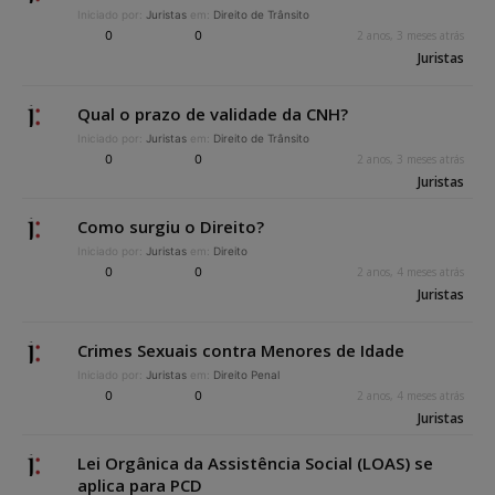
Iniciado por:
Juristas
em:
Direito de Trânsito
0
0
2 anos, 3 meses atrás
Juristas
Qual o prazo de validade da CNH?
Iniciado por:
Juristas
em:
Direito de Trânsito
0
0
2 anos, 3 meses atrás
Juristas
Como surgiu o Direito?
Iniciado por:
Juristas
em:
Direito
0
0
2 anos, 4 meses atrás
Juristas
Crimes Sexuais contra Menores de Idade
Iniciado por:
Juristas
em:
Direito Penal
0
0
2 anos, 4 meses atrás
Juristas
Lei Orgânica da Assistência Social (LOAS) se
aplica para PCD