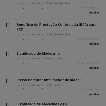
Iniciado por:
Juristas
em:
Direito Previdenciário
0
0
2 anos, 4 meses atrás
Juristas
Benefício de Prestação Continuada (BPC) para
PCD
Iniciado por:
Juristas
em:
Direito Previdenciário
0
0
2 anos, 4 meses atrás
Juristas
Significado de Idadeísmo
Iniciado por:
Juristas
em:
Temas Variados
0
0
2 anos, 5 meses atrás
Juristas
Posso namorar uma menor de idade?
Iniciado por:
Juristas
em:
Direito Penal
0
0
2 anos, 5 meses atrás
Juristas
Significado de Medicina Legal