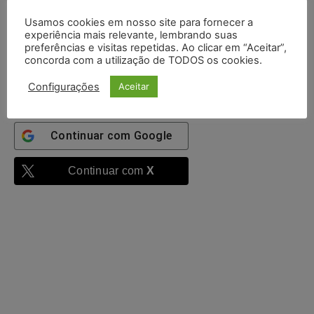
Usamos cookies em nosso site para fornecer a
experiência mais relevante, lembrando suas
Mantenha-me
preferências e visitas repetidas. Ao clicar em “Aceitar”,
autenticado
concorda com a utilização de TODOS os cookies.
Entrar
Configurações
Aceitar
Continuar com
Google
Continuar com
X