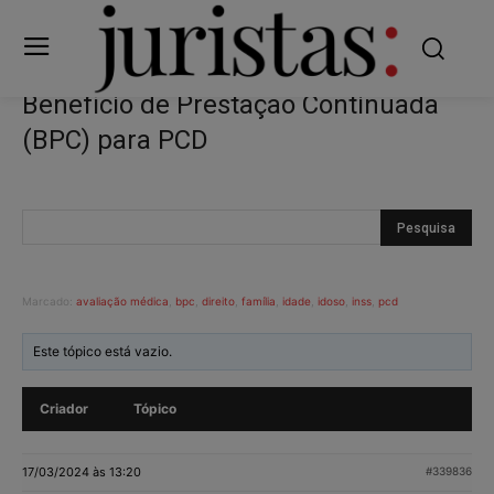
Benefício de Prestação Continuada
(BPC) para PCD
Marcado:
avaliação médica
,
bpc
,
direito
,
família
,
idade
,
idoso
,
inss
,
pcd
Este tópico está vazio.
Criador
Tópico
17/03/2024 às 13:20
#339836