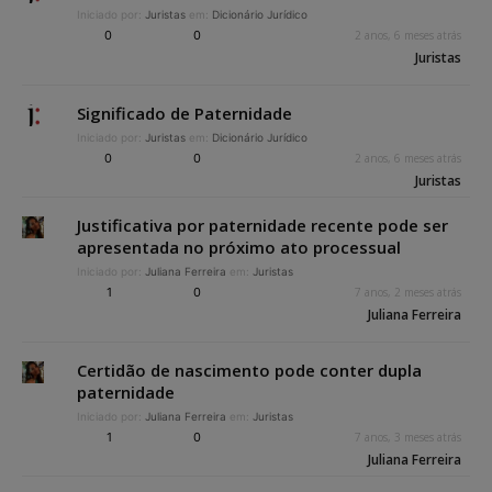
Iniciado por:
Juristas
em:
Dicionário Jurídico
0
0
2 anos, 6 meses atrás
Juristas
Significado de Paternidade
Iniciado por:
Juristas
em:
Dicionário Jurídico
0
0
2 anos, 6 meses atrás
Juristas
Justificativa por paternidade recente pode ser
apresentada no próximo ato processual
Iniciado por:
Juliana Ferreira
em:
Juristas
1
0
7 anos, 2 meses atrás
Juliana Ferreira
Certidão de nascimento pode conter dupla
paternidade
Iniciado por:
Juliana Ferreira
em:
Juristas
1
0
7 anos, 3 meses atrás
Juliana Ferreira