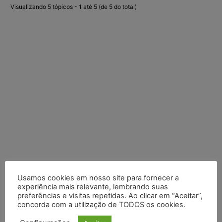
Visualizando 5 tópicos - 1 até 5 (de 5 do total)
Usamos cookies em nosso site para fornecer a
experiência mais relevante, lembrando suas
Posts Recentes
preferências e visitas repetidas. Ao clicar em “Aceitar”,
concorda com a utilização de TODOS os cookies.
Composição da taxa de juros