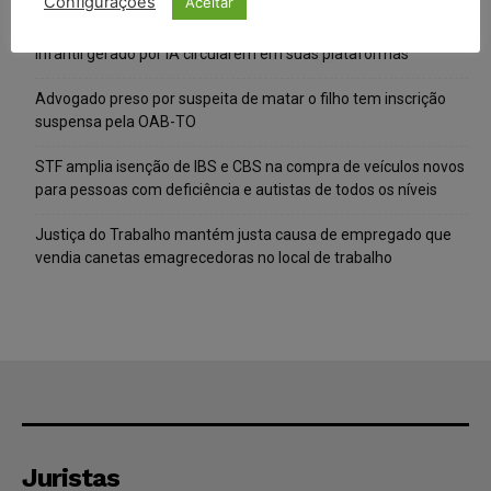
Configurações
Aceitar
Meta é alvo de denúncia após anúncios com conteúdo sexual
infantil gerado por IA circularem em suas plataformas
Advogado preso por suspeita de matar o filho tem inscrição
suspensa pela OAB-TO
STF amplia isenção de IBS e CBS na compra de veículos novos
para pessoas com deficiência e autistas de todos os níveis
Justiça do Trabalho mantém justa causa de empregado que
vendia canetas emagrecedoras no local de trabalho
Juristas