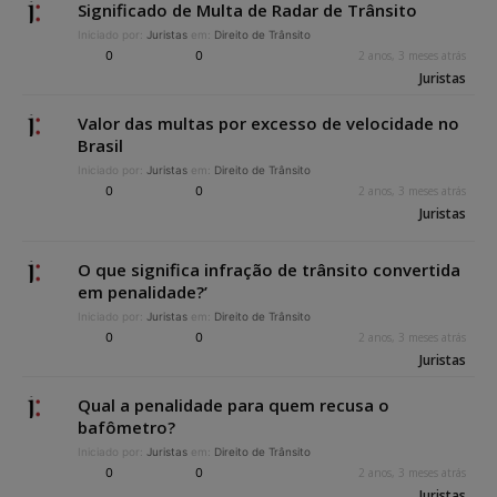
Significado de Multa de Radar de Trânsito
Iniciado por:
Juristas
em:
Direito de Trânsito
0
0
2 anos, 3 meses atrás
Juristas
Valor das multas por excesso de velocidade no
Brasil
Iniciado por:
Juristas
em:
Direito de Trânsito
0
0
2 anos, 3 meses atrás
Juristas
O que significa infração de trânsito convertida
em penalidade?’
Iniciado por:
Juristas
em:
Direito de Trânsito
0
0
2 anos, 3 meses atrás
Juristas
Qual a penalidade para quem recusa o
bafômetro?
Iniciado por:
Juristas
em:
Direito de Trânsito
0
0
2 anos, 3 meses atrás
Juristas