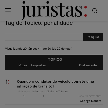
Tag do Tópico: penalidade
Visualizando 20 tópicos - 1 até 20 (de 20 do total)
TÓPICO
Vozes
Respostas
Post recente
Quando o condutor do veículo comete uma
infração de trânsito?
Iniciado por:
Juristas
em:
Direito de Trânsito
1
1
1 ano, 10 meses atrás
George Donets