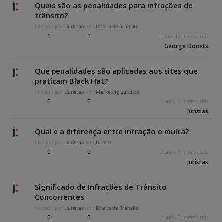
Quais são as penalidades para infrações de
trânsito?
Iniciado por:
Juristas
em:
Direito de Trânsito
1
1
1 ano, 10 meses atrás
George Donets
Que penalidades são aplicadas aos sites que
praticam Black Hat?
Iniciado por:
Juristas
em:
Marketing Jurídico
0
0
2 anos, 2 meses atrás
Juristas
Qual é a diferença entre infração e multa?
Iniciado por:
Juristas
em:
Direito
0
0
2 anos, 3 meses atrás
Juristas
Significado de Infrações de Trânsito
Concorrentes
Iniciado por:
Juristas
em:
Direito de Trânsito
0
0
2 anos, 3 meses atrás