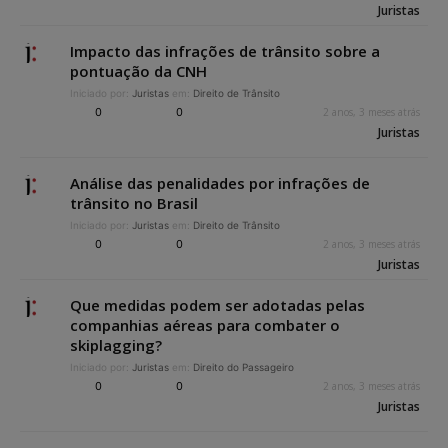
Juristas
Impacto das infrações de trânsito sobre a
pontuação da CNH
Iniciado por:
Juristas
em:
Direito de Trânsito
0
0
2 anos, 3 meses atrás
Juristas
Análise das penalidades por infrações de
trânsito no Brasil
Iniciado por:
Juristas
em:
Direito de Trânsito
0
0
2 anos, 3 meses atrás
Juristas
Que medidas podem ser adotadas pelas
companhias aéreas para combater o
skiplagging?
Iniciado por:
Juristas
em:
Direito do Passageiro
0
0
2 anos, 3 meses atrás
Juristas