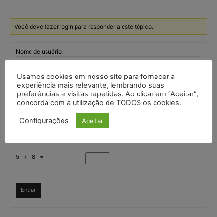
Você deve fazer login para responder a este tópico.
Nome de usuário:
Usamos cookies em nosso site para fornecer a
Senha:
experiência mais relevante, lembrando suas
preferências e visitas repetidas. Ao clicar em “Aceitar”,
concorda com a utilização de TODOS os cookies.
Mantenha-me
Configurações
Aceitar
autenticado
Confirme que você é uma pessoa
5 + 8 =
Entrar