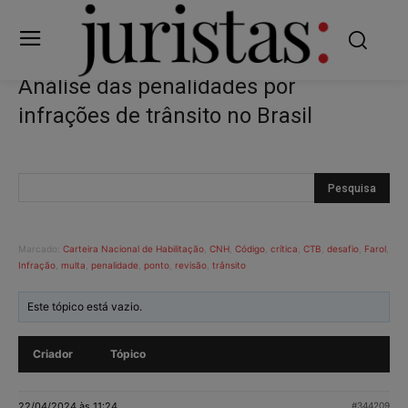
Análise das penalidades por
infrações de trânsito no Brasil
Marcado:
Carteira Nacional de Habilitação
,
CNH
,
Código
,
crítica
,
CTB
,
desafio
,
Farol
,
Infração
,
multa
,
penalidade
,
ponto
,
revisão
,
trânsito
Este tópico está vazio.
Criador
Tópico
22/04/2024 às 11:24
#344209