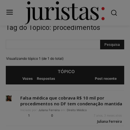
Tag do Tópico: procedimentos
Visualizando tópico 1 (de 1 do total)
TÓPICO
Vozes
Respostas
Post recente
Falsa médica que cobrava R$ 10 mil por
procedimentos no DF tem condenação mantida
Iniciado por:
Juliana Ferreira
em:
Direito Médico
1
0
7 anos, 3 meses atrás
Juliana Ferreira