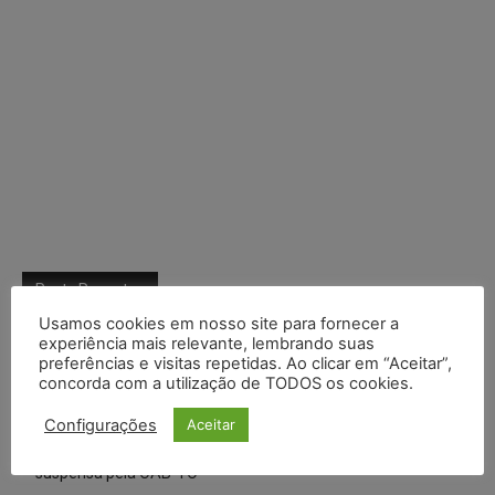
Posts Recentes
Usamos cookies em nosso site para fornecer a
Composição da taxa de juros
experiência mais relevante, lembrando suas
preferências e visitas repetidas. Ao clicar em “Aceitar”,
Meta é alvo de denúncia após anúncios com conteúdo sexual
concorda com a utilização de TODOS os cookies.
infantil gerado por IA circularem em suas plataformas
Configurações
Aceitar
Advogado preso por suspeita de matar o filho tem inscrição
suspensa pela OAB-TO