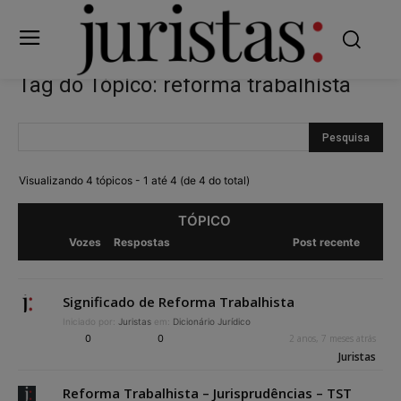
Tag do Tópico: reforma trabalhista
Visualizando 4 tópicos - 1 até 4 (de 4 do total)
TÓPICO
Vozes
Respostas
Post recente
Significado de Reforma Trabalhista
Iniciado por:
Juristas
em:
Dicionário Jurídico
0
0
2 anos, 7 meses atrás
Juristas
Reforma Trabalhista – Jurisprudências – TST