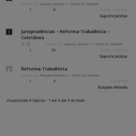
Iniciado por:
Suporte Juristas
em:
Direito do Trabalho
1
8
8 anos, 1 mês atrás
Suporte Juristas
Jurisprudências – Reforma Trabalhista –
Coletânea
1
2
Iniciado por:
Suporte Juristas
em:
Direito do Trabalho
1
39
8 anos, 1 mês atrás
Suporte Juristas
Reforma Trabalhista
Iniciado por:
Rosyane Almeida
em:
Direito do Trabalho
1
4
9 anos atrás
Rosyane Almeida
Visualizando 4 tópicos - 1 até 4 (de 4 do total)