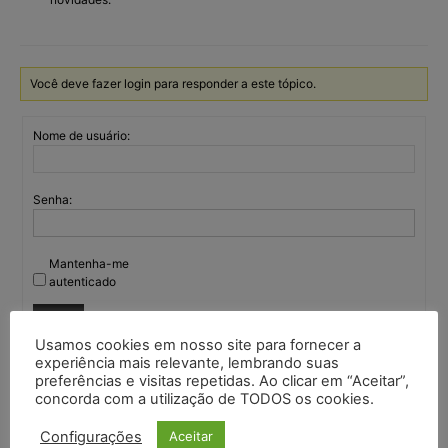
Você deve fazer login para responder a este tópico.
Nome de usuário:
Senha:
Mantenha-me
autenticado
Entrar
Usamos cookies em nosso site para fornecer a
experiência mais relevante, lembrando suas
preferências e visitas repetidas. Ao clicar em “Aceitar”,
concorda com a utilização de TODOS os cookies.
Continuar com
Google
Configurações
Aceitar