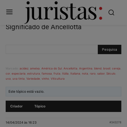
Significado de Ancellotta
Marcado:
acidez
,
ameixa
,
América do Sul
,
Ancellotta
,
Argentina
,
blend
,
brasil
,
cereja
,
cor
,
especiaria
,
estrutura
,
famosa
,
fruta
,
Itália
,
Italiana
,
nota
,
raro
,
sabor
,
Século
,
uva
,
uva tinta
,
Variedade
,
vinho
,
Viticultura
Este tópico está vazio.
Criador
Tópico
14/04/2024 às 16:23
#343278