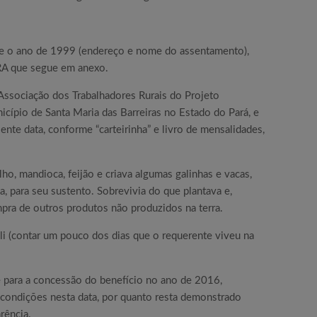
e o ano de 1999 (endereço e nome do assentamento),
RA que segue em anexo.
 Associação dos Trabalhadores Rurais do Projeto
cípio de Santa Maria das Barreiras no Estado do Pará, e
nte data, conforme “carteirinha” e livro de mensalidades,
lho, mandioca, feijão e criava algumas galinhas e vacas,
ia, para seu sustento. Sobrevivia do que plantava e,
pra de outros produtos não produzidos na terra.
li (contar um pouco dos dias que o requerente viveu na
 para a concessão do benefício no ano de 2016,
 condições nesta data, por quanto resta demonstrado
rência.