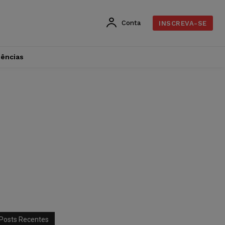
Conta
INSCREVA-SE
dências
Posts Recentes