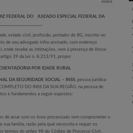
#94828
IZ FEDERAL DO JUIZADO ESPECIAL FEDERAL DA
___________________.
ade, estado civil, profissão, portador do RG, inscrito no
io de seu advogado infra-assinado, com endereço
), onde recebe as intimações, vem à presença de Vossa
artigo 39 da Lei n. 8.213/91, propor
OSENTADORIA POR IDADE RURAL
NAL DA SEGURIDADE SOCIAL – INSS
, pessoa jurídica
O COMPLETO DO INSS DA SUA REGIÃO, na pessoa de
fatos e fundamentos a seguir expostos:
es de arcar com os ônus processuais sem comprometer o
sua família, razão pela qual necessita e requer os
 nos termos do artigo 98 do Código de Processo Civil.