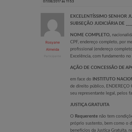
07/08/2017 às 11:53
EXCELENTÍSSIMO SENHOR JU
SUBSEÇÃO JUDICIÁRIA DE ____
NOME COMPLETO,
nacionalid
CPF, endereço completo, por me
Rosyane
profissional (endereço completo
Almeida
Excelência, com fundamento no 
Participante
AÇÃO DE CONCESSÃO DE AP
em face do
INSTITUTO NACIO
de direito público, ENDEREÇ
seu representante legal, pelos 
JUSTIÇA GRATUITA
O
Requerente
não tem condiçõ
próprio sustento, bem como o de 
benefícios da Justiça Gratuita,