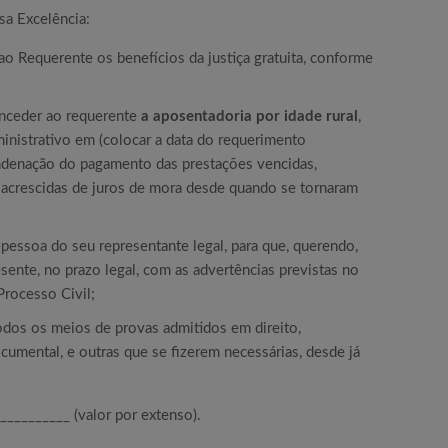
sa Excelência:
ao Requerente os benefícios da justiça gratuita, conforme
onceder ao requerente
a aposentadoria por idade rural
,
nistrativo em (colocar a data do requerimento
ondenação do pagamento das prestações vencidas,
i, acrescidas de juros de mora desde quando se tornaram
a pessoa do seu representante legal, para que, querendo,
sente, no prazo legal, com as advertências previstas no
rocesso Civil;
odos os meios de provas admitidos em direito,
umental, e outras que se fizerem necessárias, desde já
__________ (valor por extenso).