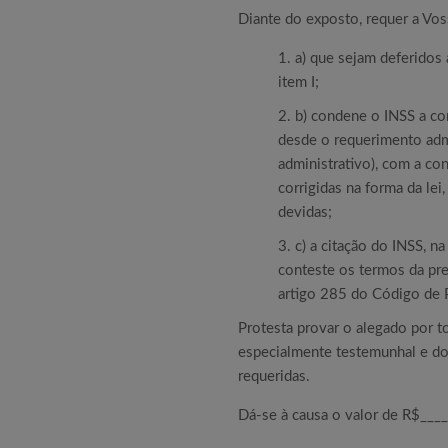
Diante do exposto, requer a Vos
a) que sejam deferidos 
item I;
b) condene o INSS a c
desde o requerimento admi
administrativo), com a c
corrigidas na forma da le
devidas;
c) a citação do INSS, n
conteste os termos da pre
artigo 285 do Código de P
Protesta provar o alegado por t
especialmente testemunhal e doc
requeridas.
Dá-se à causa o valor de R$____