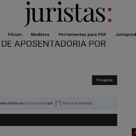
Fórum
Modelos
Ferramentas para PDF
Jurispru
 DE APOSENTADORIA POR
 pela última vez
9 anos atrás
por
Rosyane Almeida
.