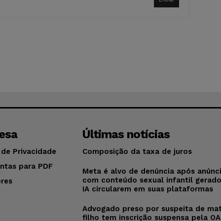
esa
Últimas notícias
 de Privacidade
Composição da taxa de juros
ntas para PDF
Meta é alvo de denúncia após anúnc
com conteúdo sexual infantil gerad
res
IA circularem em suas plataformas
o
Advogado preso por suspeita de mat
filho tem inscrição suspensa pela O