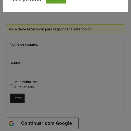
[attachment file=155038]
Você deve fazer login para responder a este tópico.
Nome de usuário:
Senha:
Mantenha-me
autenticado
Entrar
Continuar com
Google