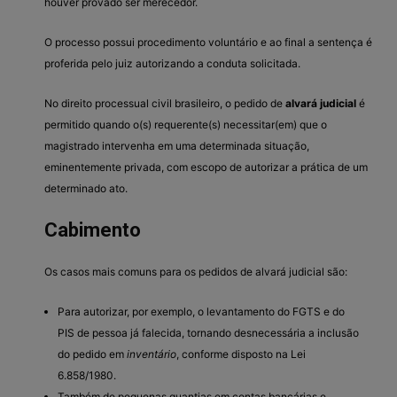
houver provado ser merecedor.
O processo possui procedimento voluntário e ao final a sentença é
proferida pelo juiz autorizando a conduta solicitada.
No direito processual civil brasileiro, o pedido de
alvará judicial
é
permitido quando o(s) requerente(s) necessitar(em) que o
magistrado intervenha em uma determinada situação,
eminentemente privada, com escopo de autorizar a prática de um
determinado ato.
Cabimento
Os casos mais comuns para os pedidos de alvará judicial são:
Para autorizar, por exemplo, o levantamento do FGTS e do
PIS de pessoa já falecida, tornando desnecessária a inclusão
do pedido em
inventário
, conforme disposto na Lei
6.858/1980.
Também de pequenas quantias em contas bancárias e