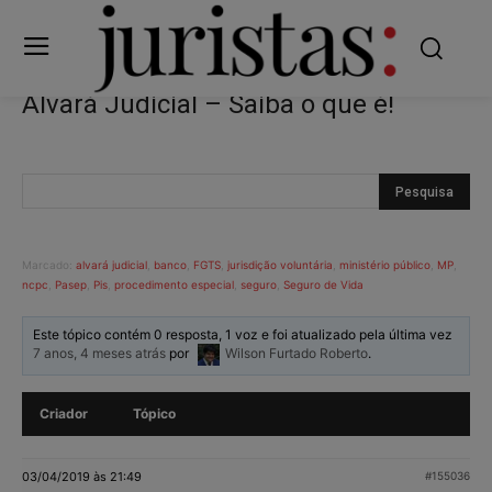
Alvará Judicial – Saiba o que é!
Marcado:
alvará judicial
,
banco
,
FGTS
,
jurisdição voluntária
,
ministério público
,
MP
,
ncpc
,
Pasep
,
Pis
,
procedimento especial
,
seguro
,
Seguro de Vida
Este tópico contém 0 resposta, 1 voz e foi atualizado pela última vez
7 anos, 4 meses atrás
por
Wilson Furtado Roberto
.
Criador
Tópico
03/04/2019 às 21:49
#155036