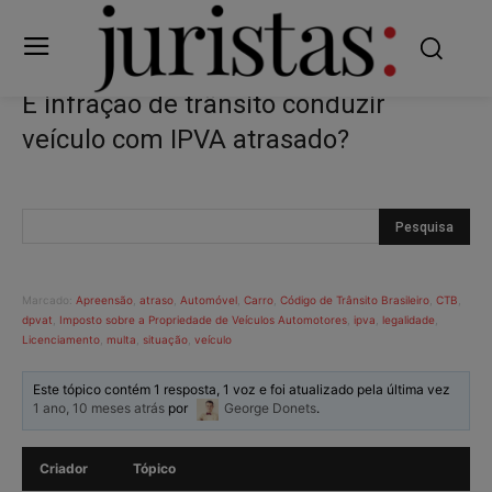
É infração de trânsito conduzir
veículo com IPVA atrasado?
Marcado:
Apreensão
,
atraso
,
Automóvel
,
Carro
,
Código de Trânsito Brasileiro
,
CTB
,
dpvat
,
Imposto sobre a Propriedade de Veículos Automotores
,
ipva
,
legalidade
,
Licenciamento
,
multa
,
situação
,
veículo
Este tópico contém 1 resposta, 1 voz e foi atualizado pela última vez
1 ano, 10 meses atrás
por
George Donets
.
Criador
Tópico