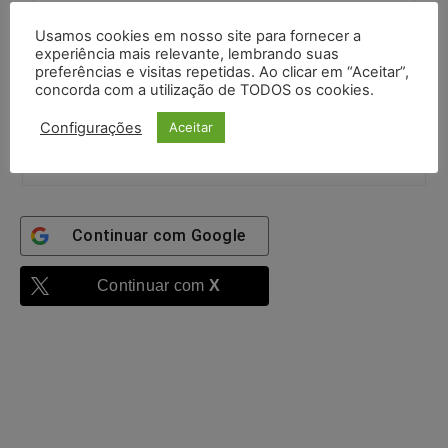
Senha:
Usamos cookies em nosso site para fornecer a
experiência mais relevante, lembrando suas
preferências e visitas repetidas. Ao clicar em “Aceitar”,
concorda com a utilização de TODOS os cookies.
Mantenha-me
autenticado
Configurações
Aceitar
Entrar
Continuar com
Google
Continuar com
X