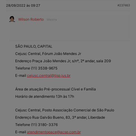
28/09/2022 às 09:27
#237463
Wilson Roberto
Mestre
SÃO PAULO, CAPITAL
Cejusc Central, Fórum João Mendes Jr
Endereço Praça João Mendes Jr, s/nº, 2º andar, sala 209
Telefone (11) 3538-9675
E-mail
cejusc.central@tjsp.jus.br
Área de atuação Pré-processual Cível e Família
Horário de atendimento 13h às 17h
Cejusc Central, Posto Associação Comercial de São Paulo
Endereço Rua Galvão Bueno, 83, 3º andar, Liberdade
Telefone (11) 3180-3376
E-mail
atendimentopace@acsp.com.br