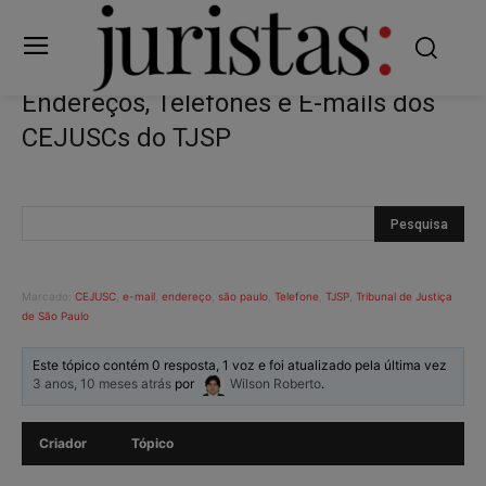
Endereços, Telefones e E-mails dos
CEJUSCs do TJSP
Marcado:
CEJUSC
,
e-mail
,
endereço
,
são paulo
,
Telefone
,
TJSP
,
Tribunal de Justiça
de São Paulo
Este tópico contém 0 resposta, 1 voz e foi atualizado pela última vez
3 anos, 10 meses atrás
por
Wilson Roberto
.
Criador
Tópico