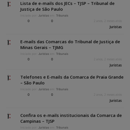
Lista de e-mails dos JECs – TJSP – Tribunal de
Justiça de São Paulo
Iniciado por:
Juristas
em:
Tribunais
0
0
2 anos, 2 meses atrás
Juristas
E-mails das Comarcas do Tribunal de Justiça de
Minas Gerais – TJMG
Iniciado por:
Juristas
em:
Tribunais
0
0
2 anos, 2 meses atrás
Juristas
Telefones e E-mails da Comarca de Praia Grande
– São Paulo
Iniciado por:
Juristas
em:
Tribunais
0
0
2 anos, 2 meses atrás
Juristas
Confira os e-mails institucionais da Comarca de
Campinas – TJSP
Iniciado por:
Juristas
em:
Tribunais