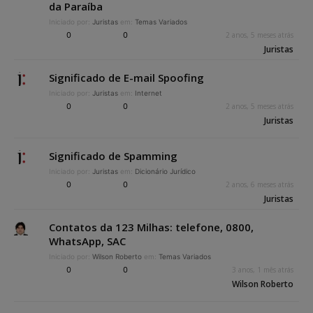
da Paraíba
Iniciado por:
Juristas
em:
Temas Variados
0
0
2 anos, 5 meses atrás
Juristas
Significado de E-mail Spoofing
Iniciado por:
Juristas
em:
Internet
0
0
2 anos, 5 meses atrás
Juristas
Significado de Spamming
Iniciado por:
Juristas
em:
Dicionário Jurídico
0
0
2 anos, 6 meses atrás
Juristas
Contatos da 123 Milhas: telefone, 0800,
WhatsApp, SAC
Iniciado por:
Wilson Roberto
em:
Temas Variados
0
0
3 anos, 1 mês atrás
Wilson Roberto