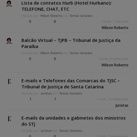
Lista de contatos Hurb (Hotel Hurbano):
TELEFONE, CHAT, ETC
Iniciado por:
Wilson Roberto
em:
Temas Variados
0
0
3 anos, 1 mês atrás
Wilson Roberto
Balcão Virtual – TJPB – Tribunal de Justiça da
Paraíba
Iniciado por:
Wilson Roberto
em:
Temas Variados
0
0
3 anos, 9 meses atrás
Wilson Roberto
E-mails e Telefones das Comarcas do TJSC –
Tribunal de Justiça de Santa Catarina
Iniciado por:
Juristas
em:
Temas Variados
1
1
3 anos, 10 meses atrás
Juristas
E-mails da unidades e gabinetes dos ministros
do STJ
Iniciado por:
Juristas
em:
Temas Variados
0
0
3 anos, 10 meses atrás