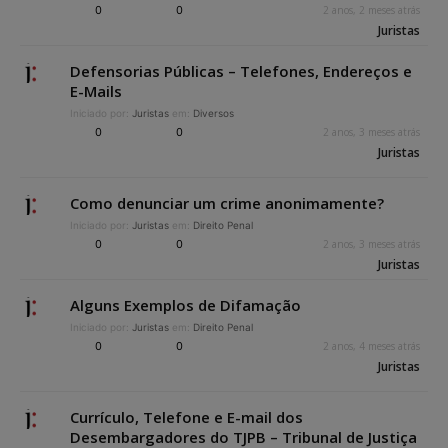
0
0
2 anos, 2 meses atrás
Juristas
Defensorias Públicas – Telefones, Endereços e
E-Mails
Iniciado por:
Juristas
em:
Diversos
0
0
2 anos, 3 meses atrás
Juristas
Como denunciar um crime anonimamente?
Iniciado por:
Juristas
em:
Direito Penal
0
0
2 anos, 3 meses atrás
Juristas
Alguns Exemplos de Difamação
Iniciado por:
Juristas
em:
Direito Penal
0
0
2 anos, 4 meses atrás
Juristas
Currículo, Telefone e E-mail dos
Desembargadores do TJPB – Tribunal de Justiça