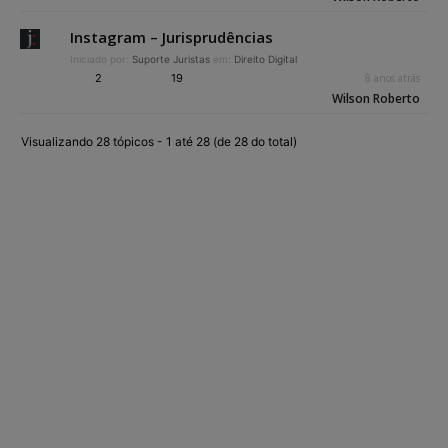
Instagram – Jurisprudências
Iniciado por:
Suporte Juristas
em:
Direito Digital
2
19
8 anos atrás
Wilson Roberto
Visualizando 28 tópicos - 1 até 28 (de 28 do total)