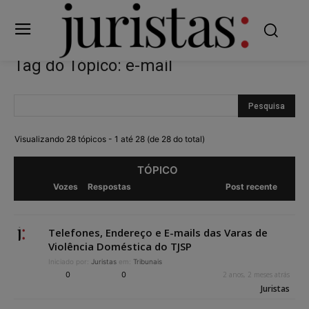
Tag do Tópico: e-mail
Visualizando 28 tópicos - 1 até 28 (de 28 do total)
TÓPICO
Vozes
Respostas
Post recente
Telefones, Endereço e E-mails das Varas de
Violência Doméstica do TJSP
Iniciado por:
Juristas
em:
Tribunais
0
0
2 anos, 2 meses atrás
Juristas