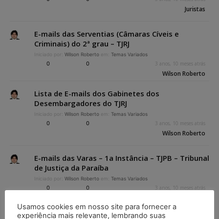
Juristas
E-mails das Serventias (Câmaras Cíveis e
Criminais) do 2ª grau – TJRJ
Iniciado por:
Wilson Roberto
em:
Temas Variados
0
0
3 anos, 10 meses atrás
Wilson Roberto
Lista de E-mails dos Gabinetes dos
Desembargadores do TJRJ
Iniciado por:
Wilson Roberto
em:
Temas Variados
0
0
3 anos, 10 meses atrás
Wilson Roberto
E-mails das Varas – 1a Instância – TJPB – Tribunal
de Justiça da Paraíba
Iniciado por:
Wilson Roberto
em:
Temas Variados
0
0
3 anos, 10 meses atrás
Wilson Roberto
Usamos cookies em nosso site para fornecer a
experiência mais relevante, lembrando suas
E-mails do TJSP – São Paulo – Fórum João