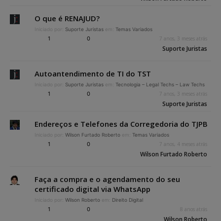
O que é RENAJUD?
Iniciado por:
Suporte Juristas
em:
Temas Variados
1
0
7 anos, 3 meses atrás
Suporte Juristas
Autoantendimento de TI do TST
Iniciado por:
Suporte Juristas
em:
Tecnologia – Legal Techs – Law Techs
1
0
7 anos, 3 meses atrás
Suporte Juristas
Endereços e Telefones da Corregedoria do TJPB
Iniciado por:
Wilson Furtado Roberto
em:
Temas Variados
1
0
7 anos, 4 meses atrás
Wilson Furtado Roberto
Faça a compra e o agendamento do seu
certificado digital via WhatsApp
Iniciado por:
Wilson Roberto
em:
Direito Digital
1
0
8 anos atrás
Wilson Roberto