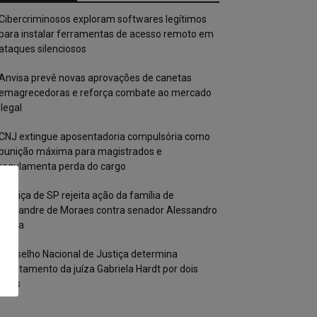
Cibercriminosos exploram softwares legítimos
para instalar ferramentas de acesso remoto em
ataques silenciosos
Anvisa prevê novas aprovações de canetas
emagrecedoras e reforça combate ao mercado
ilegal
CNJ extingue aposentadoria compulsória como
punição máxima para magistrados e
regulamenta perda do cargo
Justiça de SP rejeita ação da família de
Alexandre de Moraes contra senador Alessandro
Vieira
Conselho Nacional de Justiça determina
afastamento da juíza Gabriela Hardt por dois
anos