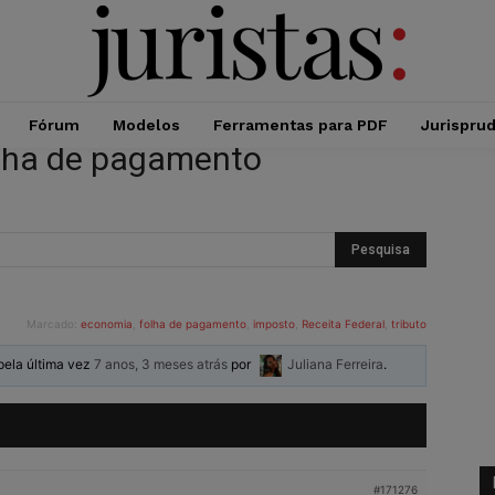
Fórum
Modelos
Ferramentas para PDF
Jurispru
olha de pagamento
Marcado:
economia
,
folha de pagamento
,
imposto
,
Receita Federal
,
tributo
 pela última vez
7 anos, 3 meses atrás
por
Juliana Ferreira
.
#171276