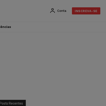
Conta
INSCREVA-SE
dências
Posts Recentes