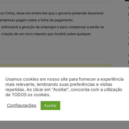
cos Cintra, disse em entrevista que o governo pretende desonerar
s empresas pagam sobre a folha de pagamento.
a estimulará a geração de empregos e para compensar a perda na
criação de um novo imposto que incidirá sobre qualquer
Usamos cookies em nosso site para fornecer a experiência
mais relevante, lembrando suas preferências e visitas
repetidas. Ao clicar em “Aceitar”, concorda com a utilização
de TODOS os cookies.
Configurações
Aceitar