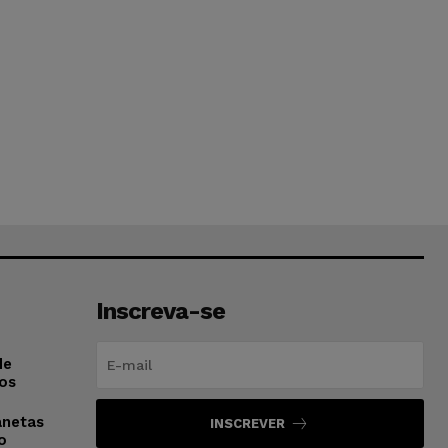
Inscreva-se
de
os
anetas
INSCREVER
o