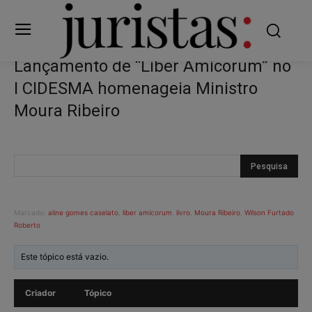
Lançamento de “Liber Amicorum” no
I CIDESMA homenageia Ministro
Moura Ribeiro
Marcado:
aline gomes caselato
,
liber amicorum
,
livro
,
Moura Ribeiro
,
Wilson Furtado
Roberto
Este tópico está vazio.
Criador
Tópico