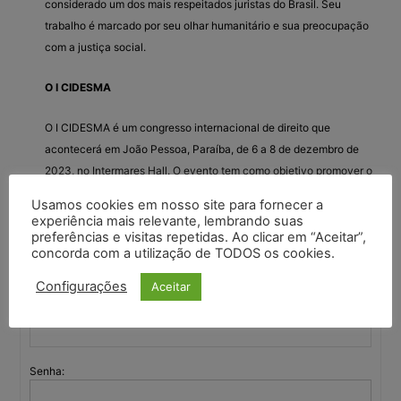
considerado um dos mais respeitados juristas do Brasil. Seu
trabalho é marcado por seu olhar humanitário e sua preocupação
com a justiça social.
O I CIDESMA
O I CIDESMA é um congresso internacional de direito que
acontecerá em João Pessoa, Paraíba, de 6 a 8 de dezembro de
2023, no Intermares Hall. O evento tem como objetivo promover o
debate sobre temas atuais e relevantes no
direito
.
Usamos cookies em nosso site para fornecer a
experiência mais relevante, lembrando suas
preferências e visitas repetidas. Ao clicar em “Aceitar”,
concorda com a utilização de TODOS os cookies.
Você deve fazer login para responder a este tópico.
Configurações
Aceitar
Nome de usuário:
Senha: