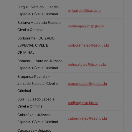
Birigui – Vara do Juizado
biriguijec@tjsp.jus.br
Especial Cível e Criminal
Boituva – Juizado Especial
boituvajec@tjsp.jus.br
Cível e Criminal
Borborema – JUIZADO
ESPECIAL CIVEL E
borboremajec@tjsp.jus.br
CRIMINAL
Botucatu – Vara do Juizado
botucatujec@tjsp.jus.br
Especial Cível e Criminal
Bragança Paulista –
Juizado Especial Cível e
bragancajec@tjsp.jus.br
Criminal
Buri – Juizado Especial
burijec@tjsp.jus.br
Civel e Criminal
Cabreúva – Juizado
cabreuvajec@tjsp.jus.br
Especial Cível e Criminal
Caçapava – Juizado