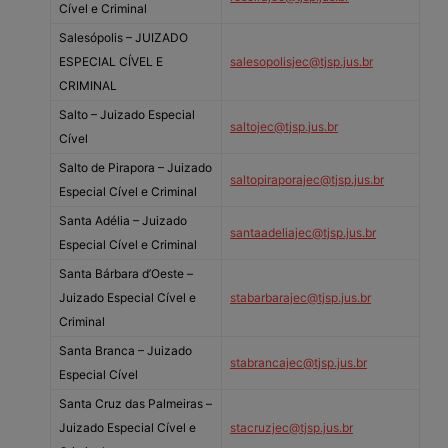
Cível e Criminal
Salesópolis – JUIZADO
ESPECIAL CÍVEL E
salesopolisjec@tjsp.jus.br
CRIMINAL
Salto – Juizado Especial
saltojec@tjsp.jus.br
Cível
Salto de Pirapora – Juizado
saltopiraporajec@tjsp.jus.br
Especial Cível e Criminal
Santa Adélia – Juizado
santaadeliajec@tjsp.jus.br
Especial Cível e Criminal
Santa Bárbara d’Oeste –
Juizado Especial Cível e
stabarbarajec@tjsp.jus.br
Criminal
Santa Branca – Juizado
stabrancajec@tjsp.jus.br
Especial Cível
Santa Cruz das Palmeiras –
Juizado Especial Cível e
stacruzjec@tjsp.jus.br