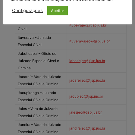
itirapinajec@tjsp.jus.br
Cível e Criminal
Configurações
Aceitar
Itu – Juizado Especial Cível
itujec@tjsp.jus.br
Itupeva – Juizado Especial
itupevajec@tjsp.jus.br
Civel
Ituverava – Juizado
ituveravajec@tjsp.jus.br
Especial Cível
Jaboticabal – Ofício do
Juizado Especial Cível e
jaboticjec@tjsp.jus.br
Criminal
Jacareí – Vara do Juizado
jacareijec@tjsp.jus.br
Especial Cível e Criminal
Jacupiranga – Juizado
jacupjec@tjsp.jus.br
Especial Cível e Criminal
Jales – Vara do Juizado
jalesjec@tjsp.jus.br
Especial Cível e Criminal
Jandira – Vara do Juizado
jandirajec@tjsp.jus.br
Especial Cível e Criminal