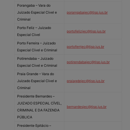
Porangaba – Vara do
Juizado Especial Cível e
porangabajec@tjsp.jus.br
Criminal
Porto Feliz – Juizado
portofelizjec@tjsp.jus.br
Especial Cível
Porto Ferreira – Juizado
portoferrjec@tjsp.jus.br
Especial Cível e Criminal
Potirendaba – Juizado
potirendabajec@tjsp.jus.br
Especial Cível e Criminal
Praia Grande – Vara do
Juizado Especial Cível e
praiagdejec@tjsp.jus.br
Criminal
Presidente Bernardes –
JUIZADO ESPECIAL CÍVEL,
bernardesjec@tjsp.jus.br
CRIMINAL E DA FAZENDA
PÚBLICA
Presidente Epitácio –