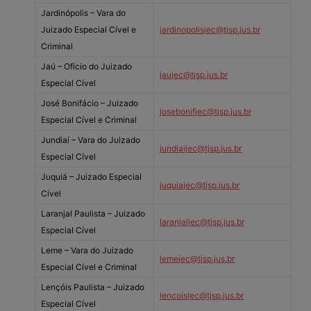
Jardinópolis – Vara do
Juizado Especial Cível e
jardinopolisjec@tjsp.jus.br
Criminal
Jaú – Ofício do Juizado
jaujec@tjsp.jus.br
Especial Cível
José Bonifácio – Juizado
josebonifjec@tjsp.jus.br
Especial Cível e Criminal
Jundiaí – Vara do Juizado
jundiaijec@tjsp.jus.br
Especial Cível
Juquiá – Juizado Especial
juquiajec@tjsp.jus.br
Cível
Laranjal Paulista – Juizado
laranjaljec@tjsp.jus.br
Especial Cível
Leme – Vara do Juizado
lemejec@tjsp.jus.br
Especial Cível e Criminal
Lençóis Paulista – Juizado
lencoisjec@tjsp.jus.br
Especial Cível