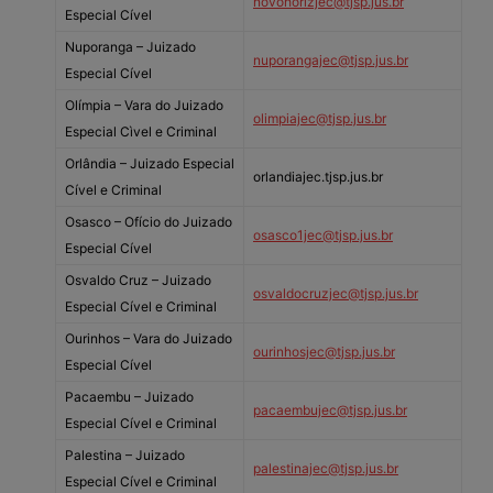
novohorizjec@tjsp.jus.br
Especial Cível
Nuporanga – Juizado
nuporangajec@tjsp.jus.br
Especial Cível
Olímpia – Vara do Juizado
olimpiajec@tjsp.jus.br
Especial Cìvel e Criminal
Orlândia – Juizado Especial
orlandiajec.tjsp.jus.br
Cível e Criminal
Osasco – Ofício do Juizado
osasco1jec@tjsp.jus.br
Especial Cível
Osvaldo Cruz – Juizado
osvaldocruzjec@tjsp.jus.br
Especial Cível e Criminal
Ourinhos – Vara do Juizado
ourinhosjec@tjsp.jus.br
Especial Cível
Pacaembu – Juizado
pacaembujec@tjsp.jus.br
Especial Cível e Criminal
Palestina – Juizado
palestinajec@tjsp.jus.br
Especial Cível e Criminal