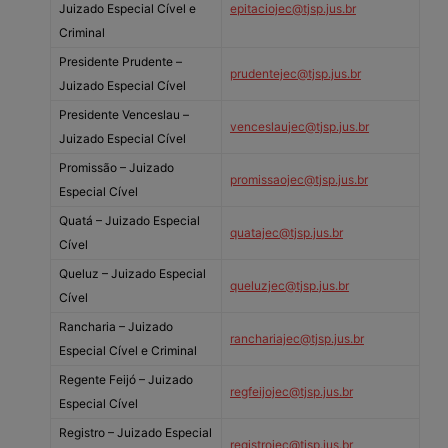
Juizado Especial Cível e
epitaciojec@tjsp.jus.br
Criminal
Presidente Prudente –
prudentejec@tjsp.jus.br
Juizado Especial Cível
Presidente Venceslau –
venceslaujec@tjsp.jus.br
Juizado Especial Cível
Promissão – Juizado
promissaojec@tjsp.jus.br
Especial Cível
Quatá – Juizado Especial
quatajec@tjsp.jus.br
Cível
Queluz – Juizado Especial
queluzjec@tjsp.jus.br
Cível
Rancharia – Juizado
ranchariajec@tjsp.jus.br
Especial Cível e Criminal
Regente Feijó – Juizado
regfeijojec@tjsp.jus.br
Especial Cível
Registro – Juizado Especial
registrojec@tjsp.jus.br