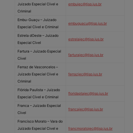
Juizado Especial Cível e
embujec@tjsp.jus.br
Criminal
Embu-Guaçu – Juizado
embuguacu@tjsp.jus.br
Especial Cível e Criminal
Estrela dOeste – Juizado
estrelajec@tjsp.jus.br
Especial Cível
Fartura – Juizado Especial
farturajec@tjsp.jus.br
Cível
Ferraz de Vasconcelos –
Juizado Especial Cível e
ferrazjec@tjsp.jus.br
Criminal
Flórida Paulista – Juizado
floridaptajec@tjsp.jus.br
Especial Cível e Criminal
Franca – Juizado Especial
francajec@tjsp.jus.br
Cível
Francisco Morato – Vara do
Juizado Especial Civel e
francmoratojec@tjsp.jus.br