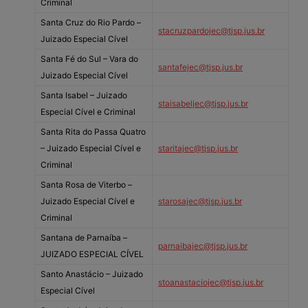
Criminal
Santa Cruz do Rio Pardo –
stacruzpardojec@tjsp.jus.br
Juizado Especial Cível
Santa Fé do Sul – Vara do
santafejec@tjsp.jus.br
Juizado Especial Cível
Santa Isabel – Juizado
staisabeljec@tjsp.jus.br
Especial Cível e Criminal
Santa Rita do Passa Quatro
– Juizado Especial Cível e
staritajec@tjsp.jus.br
Criminal
Santa Rosa de Viterbo –
Juizado Especial Cível e
starosajec@tjsp.jus.br
Criminal
Santana de Parnaíba –
parnaibajec@tjsp.jus.br
JUIZADO ESPECIAL CÍVEL
Santo Anastácio – Juizado
stoanastaciojec@tjsp.jus.br
Especial Cível