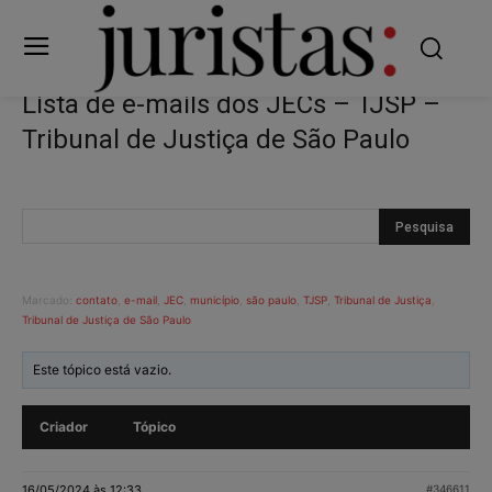
Lista de e-mails dos JECs – TJSP –
Tribunal de Justiça de São Paulo
Marcado:
contato
,
e-mail
,
JEC
,
município
,
são paulo
,
TJSP
,
Tribunal de Justiça
,
Tribunal de Justiça de São Paulo
Este tópico está vazio.
Criador
Tópico
16/05/2024 às 12:33
#346611