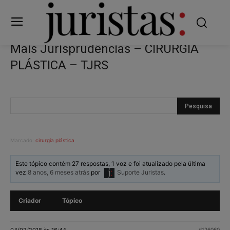
Mais Jurisprudências – CIRURGIA
PLÁSTICA – TJRS
Marcado:
cirurgia plástica
Este tópico contém 27 respostas, 1 voz e foi atualizado pela última
vez
8 anos, 6 meses atrás
por
Suporte Juristas
.
Criador
Tópico
04/02/2018 às 16:44
#126060