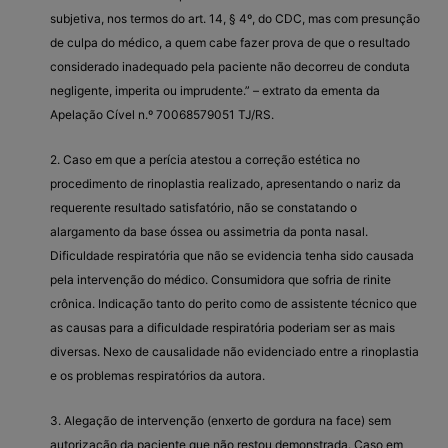
subjetiva, nos termos do art. 14, § 4º, do CDC, mas com presunção
de culpa do médico, a quem cabe fazer prova de que o resultado
considerado inadequado pela paciente não decorreu de conduta
negligente, imperita ou imprudente.” – extrato da ementa da
Apelação Cível n.º 70068579051 TJ/RS.
2. Caso em que a perícia atestou a correção estética no
procedimento de rinoplastia realizado, apresentando o nariz da
requerente resultado satisfatório, não se constatando o
alargamento da base óssea ou assimetria da ponta nasal.
Dificuldade respiratória que não se evidencia tenha sido causada
pela intervenção do médico. Consumidora que sofria de rinite
crônica. Indicação tanto do perito como de assistente técnico que
as causas para a dificuldade respiratória poderiam ser as mais
diversas. Nexo de causalidade não evidenciado entre a rinoplastia
e os problemas respiratórios da autora.
3. Alegação de intervenção (enxerto de gordura na face) sem
autorização da paciente que não restou demonstrada. Caso em