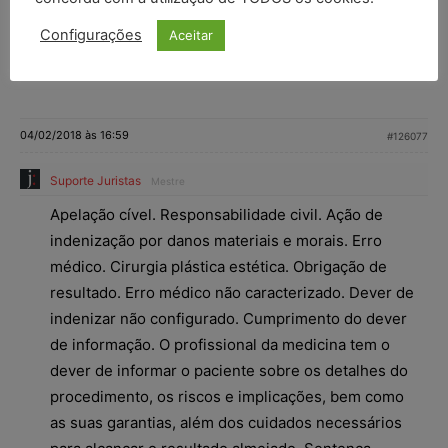
(Apelação Cível Nº 70073614919, Sexta Câmara
Configurações
Aceitar
Cível, Tribunal de Justiça do RS, Relator: Ney
Wiedemann Neto, Julgado em 29/06/2017)
04/02/2018 às 16:59
#126077
Suporte Juristas
Mestre
Apelação cível. Responsabilidade civil. Ação de
indenização por danos materiais e morais. Erro
médico. Cirurgia plástica estética. Obrigação de
resultado. Erro médico não caracterizado. Dever de
indenizar não configurado. Cumprimento do dever
de informação. O profissional da medicina tem o
dever de informar o paciente sobre os detalhes do
procedimento, os riscos e implicações, bem como
as suas garantias, além dos cuidados necessários