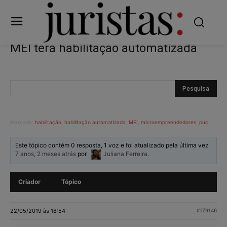
MEI terá habilitação automatizada
Marcado:
habilitação
,
habilitação automatizada
,
MEI
,
microempreendedores
,
puc
Este tópico contém 0 resposta, 1 voz e foi atualizado pela última vez
7 anos, 2 meses atrás
por
Juliana Ferreira
.
Criador
Tópico
22/05/2019 às 18:54
#179146