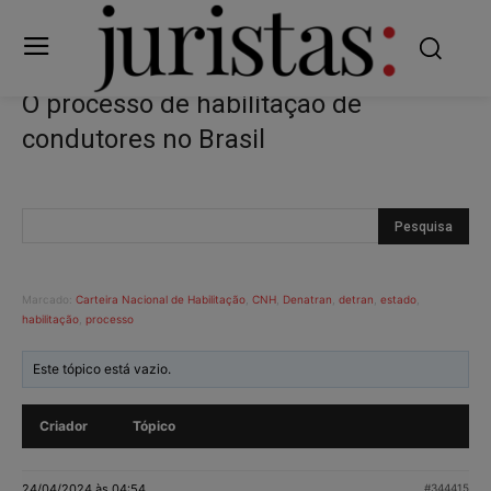
O processo de habilitação de
condutores no Brasil
Marcado:
Carteira Nacional de Habilitação
,
CNH
,
Denatran
,
detran
,
estado
,
habilitação
,
processo
Este tópico está vazio.
Criador
Tópico
24/04/2024 às 04:54
#344415