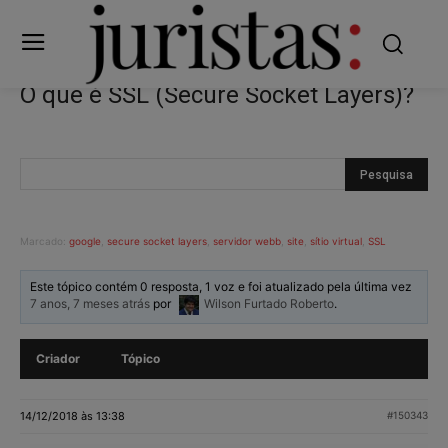
O que é SSL (Secure Socket Layers)?
Marcado:
google
,
secure socket layers
,
servidor webb
,
site
,
sítio virtual
,
SSL
Este tópico contém 0 resposta, 1 voz e foi atualizado pela última vez
7 anos, 7 meses atrás
por
Wilson Furtado Roberto
.
Criador
Tópico
14/12/2018 às 13:38
#150343