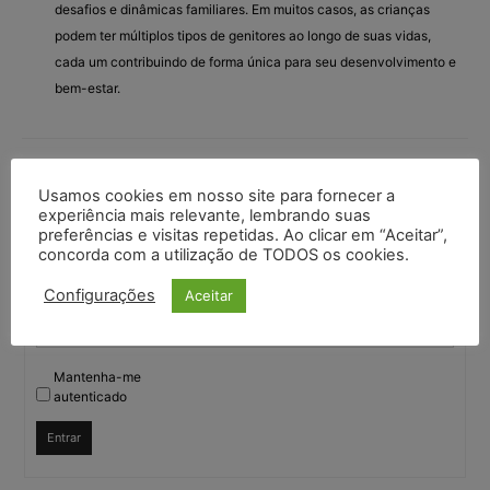
desafios e dinâmicas familiares. Em muitos casos, as crianças
podem ter múltiplos tipos de genitores ao longo de suas vidas,
cada um contribuindo de forma única para seu desenvolvimento e
bem-estar.
Você deve fazer login para responder a este tópico.
Usamos cookies em nosso site para fornecer a
experiência mais relevante, lembrando suas
preferências e visitas repetidas. Ao clicar em “Aceitar”,
Nome de usuário:
concorda com a utilização de TODOS os cookies.
Configurações
Aceitar
Senha:
Mantenha-me
autenticado
Entrar