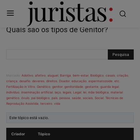
Quais são os tipos de Genitor?
Marcado:
Adotivo
,
afetivo
,
aluguel
,
Barriga
,
bem-estar
,
Biológico
,
casais
,
criação
,
criança
,
desafio
,
deveres
,
direitos
,
Doador
,
educação
,
espermatozoide
,
etc
,
Fertilização in Vitro
,
Genético
,
genitor
,
genitoridade
,
gestante
,
guarda legal
,
indivíduo
,
inseminação artificial
,
laço
,
legais
,
Legal
,
lei
,
mãe biolõgica
,
material
genético
,
óvulo
,
pai biológico
,
país
,
pessoa
,
saúde
,
sociais
,
Social
,
Técnicas de
Reprodução Assistida
,
terceiro
,
vida
Este tópico está vazio.
Criador
Tópico