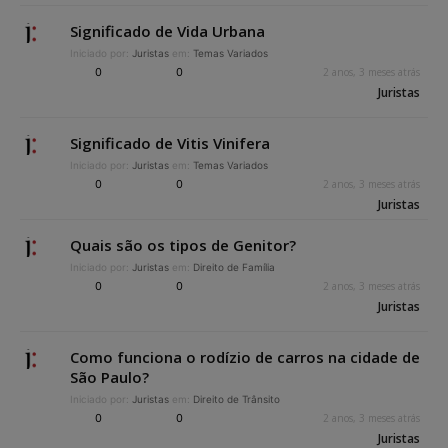
Significado de Vida Urbana
Iniciado por:
Juristas
em:
Temas Variados
0
0
2 anos, 3 meses atrás
Juristas
Significado de Vitis Vinifera
Iniciado por:
Juristas
em:
Temas Variados
0
0
2 anos, 3 meses atrás
Juristas
Quais são os tipos de Genitor?
Iniciado por:
Juristas
em:
Direito de Família
0
0
2 anos, 3 meses atrás
Juristas
Como funciona o rodízio de carros na cidade de
São Paulo?
Iniciado por:
Juristas
em:
Direito de Trânsito
0
0
2 anos, 3 meses atrás
Juristas