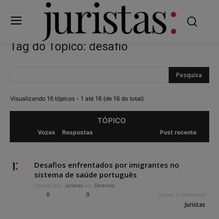
Tag do Tópico: desafio
Visualizando 16 tópicos - 1 até 16 (de 16 do total)
TÓPICO
Vozes
Respostas
Post recente
Desafios enfrentados por imigrantes no
sistema de saúde português
Iniciado por:
Juristas
em:
Diversos
0
0
2 anos, 3 meses atrás
Juristas