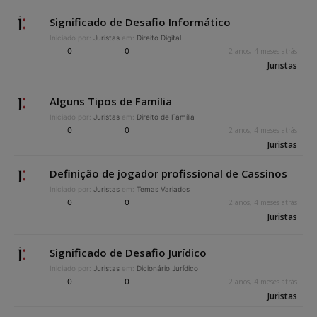
Significado de Desafio Informático
Iniciado por:
Juristas
em:
Direito Digital
0
0
2 anos, 4 meses atrás
Juristas
Alguns Tipos de Família
Iniciado por:
Juristas
em:
Direito de Família
0
0
2 anos, 4 meses atrás
Juristas
Definição de jogador profissional de Cassinos
Iniciado por:
Juristas
em:
Temas Variados
0
0
2 anos, 4 meses atrás
Juristas
Significado de Desafio Jurídico
Iniciado por:
Juristas
em:
Dicionário Jurídico
0
0
2 anos, 4 meses atrás
Juristas