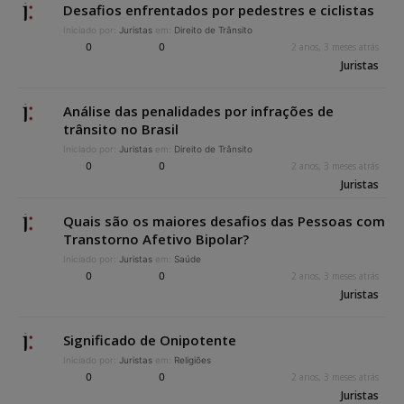
Desafios enfrentados por pedestres e ciclistas
Iniciado por:
Juristas
em:
Direito de Trânsito
0
0
2 anos, 3 meses atrás
Juristas
Análise das penalidades por infrações de
trânsito no Brasil
Iniciado por:
Juristas
em:
Direito de Trânsito
0
0
2 anos, 3 meses atrás
Juristas
Quais são os maiores desafios das Pessoas com
Transtorno Afetivo Bipolar?
Iniciado por:
Juristas
em:
Saúde
0
0
2 anos, 3 meses atrás
Juristas
Significado de Onipotente
Iniciado por:
Juristas
em:
Religiões
0
0
2 anos, 3 meses atrás
Juristas