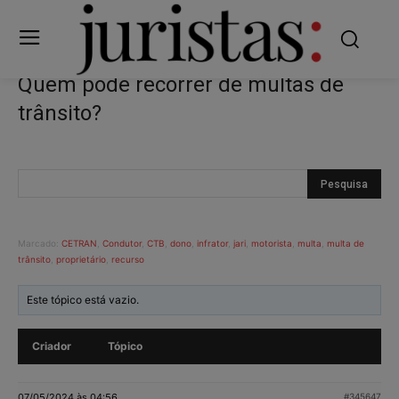
Quem pode recorrer de multas de
trânsito?
Marcado:
CETRAN
,
Condutor
,
CTB
,
dono
,
infrator
,
jari
,
motorista
,
multa
,
multa de
trânsito
,
proprietário
,
recurso
Este tópico está vazio.
Criador
Tópico
07/05/2024 às 04:56
#345647