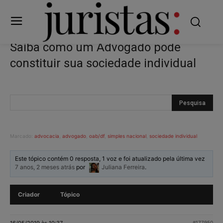
Saiba como um Advogado pode
constituir sua sociedade individual
Marcado:
advocacia
,
advogado
,
oab/df
,
simples nacional
,
sociedade individual
Este tópico contém 0 resposta, 1 voz e foi atualizado pela última vez
7 anos, 2 meses atrás
por
Juliana Ferreira
.
Criador
Tópico
16/05/2019 às 10:37
#177950