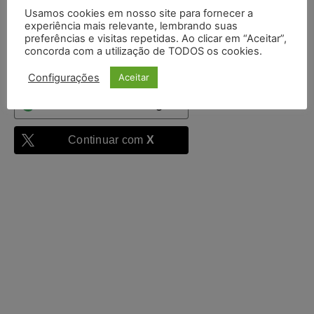
Mantenha-me
Usamos cookies em nosso site para fornecer a
autenticado
experiência mais relevante, lembrando suas
preferências e visitas repetidas. Ao clicar em “Aceitar”,
Entrar
concorda com a utilização de TODOS os cookies.
Configurações
Aceitar
Continuar com
Google
Continuar com
X