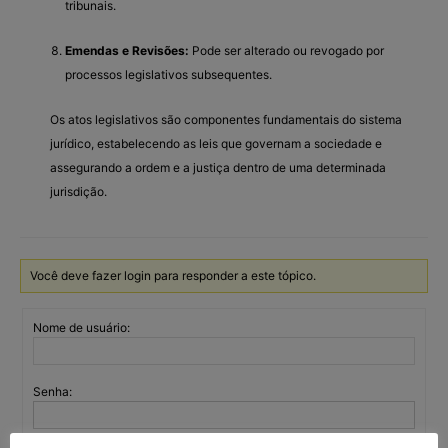
tribunais.
Emendas e Revisões:
Pode ser alterado ou revogado por
processos legislativos subsequentes.
Os atos legislativos são componentes fundamentais do sistema
jurídico, estabelecendo as leis que governam a sociedade e
assegurando a ordem e a justiça dentro de uma determinada
jurisdição.
Você deve fazer login para responder a este tópico.
Nome de usuário:
Senha: