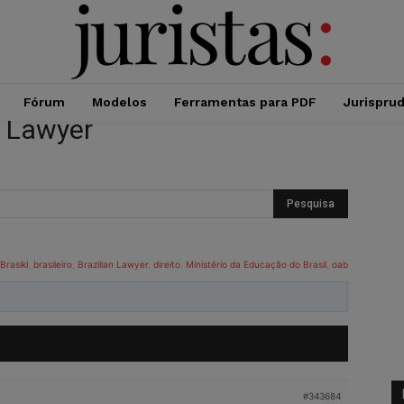
Fórum
Modelos
Ferramentas para PDF
Jurispru
n Lawyer
Brasikl
,
brasileiro
,
Brazilian Lawyer
,
direito
,
Ministério da Educação do Brasil
,
oab
#343684