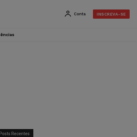
Conta
INSCREVA-SE
dências
Posts Recentes