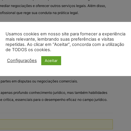
a, mediar negociações e oferecer outros serviços legais. Além disso,
ofissional que rege sua conduta na prática legal.
brasileiro incluem:
Usamos cookies em nosso site para fornecer a experiência
mais relevante, lembrando suas preferências e visitas
r clientes em tribunais ou em outras instâncias legais,
repetidas. Ao clicar em “Aceitar”, concorda com a utilização
ses.
de TODOS os cookies.
onselhamento jurídico para ajudar clientes a entender seus
o as implicações legais de suas ações e decisões.
Configurações
Aceitar
is
: Elaborar contratos, petições, pareceres e outros documentos
e partes em disputas ou negociações comerciais.
o apenas profundo conhecimento jurídico, mas também habilidades
 crítica, essenciais para o desempenho eficaz no campo jurídico.