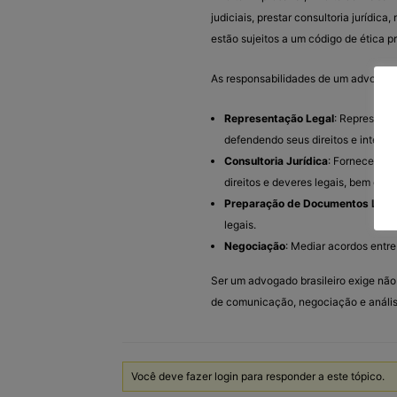
judiciais, prestar consultoria jurídic
estão sujeitos a um código de ética pr
As responsabilidades de um advogado 
Representação Legal
: Representa
defendendo seus direitos e interes
Consultoria Jurídica
: Fornecer ac
direitos e deveres legais, bem com
Preparação de Documentos Lega
legais.
Negociação
: Mediar acordos entr
Ser um advogado brasileiro exige nã
de comunicação, negociação e análise
Você deve fazer login para responder a este tópico.