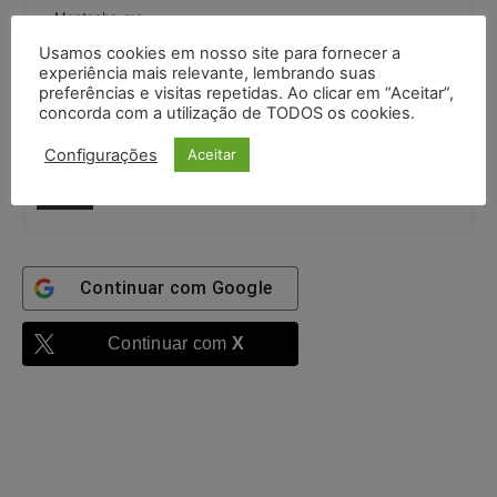
Mantenha-me
autenticado
Usamos cookies em nosso site para fornecer a
Confirme que você é uma pessoa
experiência mais relevante, lembrando suas
preferências e visitas repetidas. Ao clicar em “Aceitar”,
concorda com a utilização de TODOS os cookies.
3 + 2 =
Configurações
Aceitar
Entrar
Continuar com
Google
Continuar com
X