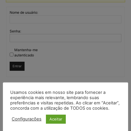
Nome de usuário:
Senha:
Mantenha-me
autenticado
Entrar
Continuar com
Google
Usamos cookies em nosso site para fornecer a
experiência mais relevante, lembrando suas
preferências e visitas repetidas. Ao clicar em “Aceitar”,
Continuar com
X
concorda com a utilização de TODOS os cookies.
Configurações
Aceitar