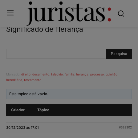
Significado de Herança
Marcado:
direito
,
documento
,
falecido
,
família
,
herança
,
processo
,
quinhão
hereditário
,
testamento
Este tópico está vazio.
Criador
Tópico
30/12/2023 às 17:01
#328302